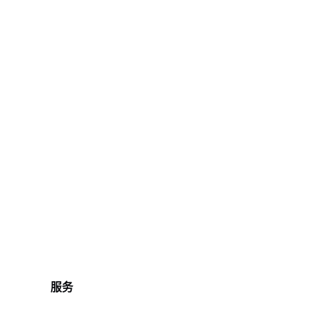
ble-mode/v1"
,
.
reasoning_content 
is
not
None
:
lush
=
True
)
服务
20
)