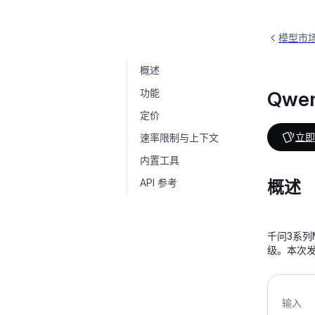
模型市
概述
Qwen3-Max
qwen3-max
功能
Qwe
定价
立即
速率限制与上下文
内置工具
API 参考
概述
千问3系列
级。本次发
输入