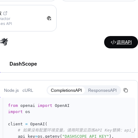
取
ractor
es API
参考
调用API
DashScope
n
Node.js
cURL
CompletionsAPI
ResponsesAPI
from
 openai 
import
import
 os

client 
=
 OpenAI
(
# 如果没有配置环境变量，请用阿里云百炼API Key替换：api_key
    api_key
=
os
.
getenv
(
"DASHSCOPE_API_KEY"
)
,