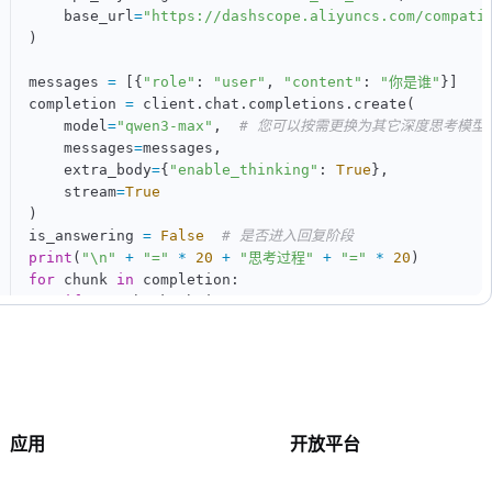
    base_url
=
"https://dashscope.aliyuncs.com/compati
)
messages 
=
[
{
"role"
:
"user"
,
"content"
:
"你是谁"
}
]
completion 
=
 client
.
chat
.
completions
.
create
(
    model
=
"qwen3-max"
,
# 您可以按需更换为其它深度思考模型
    messages
=
messages
,
    extra_body
=
{
"enable_thinking"
:
True
}
,
    stream
=
True
)
is_answering 
=
False
# 是否进入回复阶段
print
(
"\n"
+
"="
*
20
+
"思考过程"
+
"="
*
20
)
for
 chunk 
in
 completion
:
if
not
 chunk
.
choices
:
continue
    delta 
=
 chunk
.
choices
[
0
]
.
delta

if
hasattr
(
delta
,
"reasoning_content"
)
and
 delta
if
not
 is_answering
:
print
(
delta
.
reasoning_content
,
 end
=
""
,
 f
if
hasattr
(
delta
,
"content"
)
and
 delta
.
content
:
应用
开放平台
if
not
 is_answering
:
print
(
"\n"
+
"="
*
20
+
"完整回复"
+
"="
*