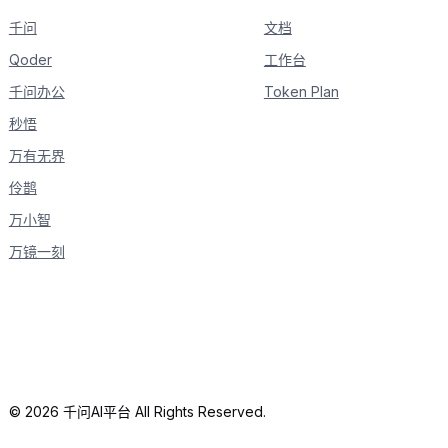
            is_answering 
=
True
千问
print
(
delta
.
content
,
 end
文档
=
""
,
 flush
=
True
)
Qoder
工作台
千问办公
Token Plan
秒悟
万有无界
伶鹊
万小智
万镜一刻
© 2026 千问AI平台 All Rights Reserved.