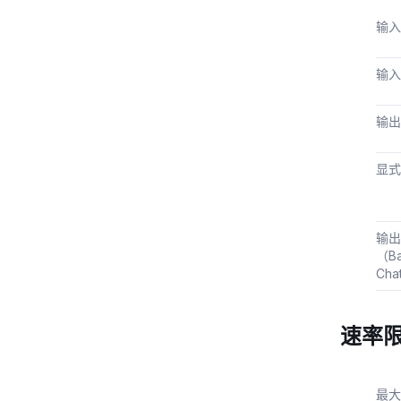
输入
输入
输出（
显式
输出
（Ba
Cha
速率
最大