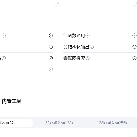
全
函数调用
结构化输出
务
联网搜索
内置工具
输入<=32k
32k<输入<=128k
128k<输入<=256k