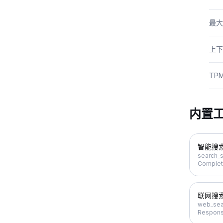
最大
上下
TP
内置
智能搜
search_s
Complet
联网搜
web_sea
Respons