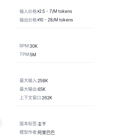
输入价格
:
2.5 - 7/M tokens
¥
输出价格
:
10 - 28/M tokens
¥
RPM
:
30K
TPM
:
5M
最大输入
:
258K
最大输出
:
65K
上下文窗口
:
262K
版本标签
:
主干
模型作者
:
阿里巴巴