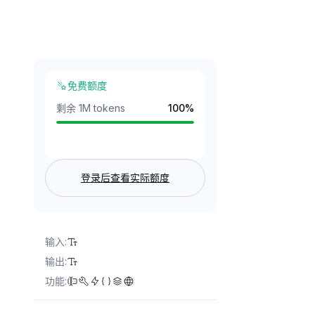
免费额度
剩余 1M tokens
100
%
登录后查看实际额度
输入
:
输出
:
功能
: