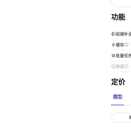
功能
前缀补
缓存
批量任
微调
定价
模型