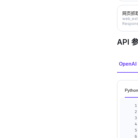
网页抓
web_ext
Respons
API 
OpenAI
Pytho
1
2
3
4
5
6