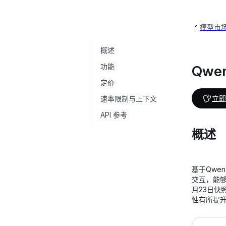
模型市
概述
Qwen3-Coder-Plus
qwen3-coder-plus
功能
Qwen
定价
立即
速率限制与上下文
API 参考
概述
基于Qwe
交互，能够
月23日快
性有所提