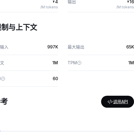
4
输出
16
¥
¥
/M tokens
/M tokens
限制与上下文
输入
997K
最大输出
65K
文
1M
TPM
1M
M
60
参考
调用API