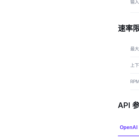
输入
速率
最大
上下
RP
API 
OpenAI