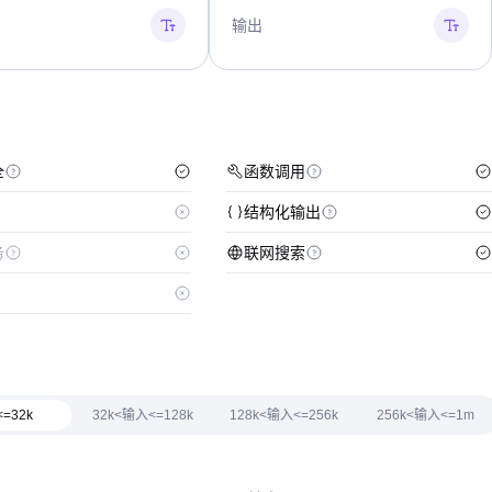
输出
全
函数调用
结构化输出
务
联网搜索
=32k
32k<输入<=128k
128k<输入<=256k
256k<输入<=1m