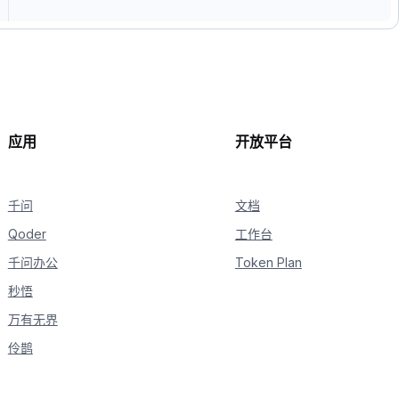
应用
开放平台
千问
文档
Qoder
工作台
千问办公
Token Plan
秒悟
万有无界
伶鹊