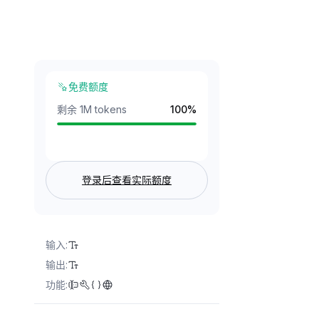
免费额度
剩余 1M tokens
100
%
登录后查看实际额度
输入
:
输出
:
功能
: