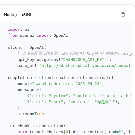
n
Node.js
cURL
import
from
 openai 
import
 OpenAI

client 
=
 OpenAI
(
# 若没有配置环境变量，请用百炼API Key将下行替换为：api_key=
    api_key
=
os
.
getenv
(
"DASHSCOPE_API_KEY"
)
,
    base_url
=
"https://dashscope.aliyuncs.com/compati
)
completion 
=
 client
.
chat
.
completions
.
create
(
    model
=
"qwen3-coder-plus-2025-09-23"
,
    messages
=
[
{
"role"
:
"system"
,
"content"
:
"You are a hel
{
"role"
:
"user"
,
"content"
:
"你是谁？"
}
,
]
,
    stream
=
True
)
for
 chunk 
in
 completion
:
print
(
chunk
.
choices
[
0
]
.
delta
.
content
,
 end
=
""
,
 fl