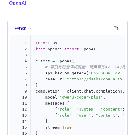
OpenAI
Python
1
import
2
from
 openai 
import
 OpenAI

3
4
client 
=
 OpenAI
(
5
# 若没有配置环境变量，请用百炼API Key将下行替换为
6
    api_key
=
os
.
getenv
(
"DASHSCOPE_API_KEY"
7
    base_url
=
"https://dashscope.aliyuncs.
8
)
9
completion 
=
 client
.
chat
.
completions
.
crea
10
    model
=
"qwen3-coder-plus"
,
11
    messages
=
[
12
{
"role"
:
"system"
,
"content"
:
"Yo
13
{
"role"
:
"user"
,
"content"
:
"你是
14
]
,
15
    stream
=
True
16
)