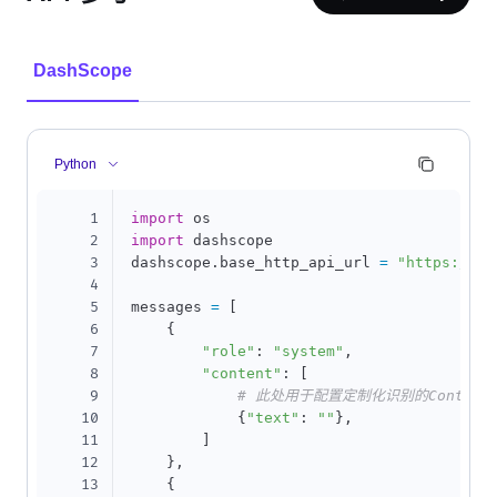
DashScope
Python
1
import
2
import
 dashscope

3
dashscope
.
base_http_api_url 
=
"https://da
4
5
messages 
=
[
6
{
7
"role"
:
"system"
,
8
"content"
:
[
9
# 此处用于配置定制化识别的Context
10
{
"text"
:
""
}
,
11
]
12
}
,
13
{