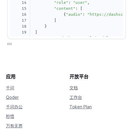
14
"role"
:
"user"
,
15
"content"
:
[
16
{
"audio"
:
"https://dashscope.
17
]
18
}
19
]
20
response 
=
 dashscope
.
MultiModalConversati
21
# 若没有配置环境变量，请用百炼API Key将下行替换为
22
    api_key
=
os
.
getenv
(
"DASHSCOPE_API_KEY"
23
    model
=
"qwen3-asr-flash-2026-02-10"
,
24
    messages
=
messages
,
25
    result_format
=
"message"
,
26
    asr_options
=
{
应用
开放平台
27
# "language": "zh", # 可选
28
"enable_lid"
:
True
,
千问
文档
29
"enable_itn"
:
False
Qoder
工作台
30
}
31
)
千问办公
Token Plan
32
print
(
response
)
秒悟
万有无界