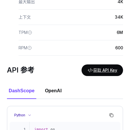
最大输出
4K
上下文
34K
TPM
6M
RPM
600
API 参考
获取 API Key
DashScope
OpenAI
Python
1
import