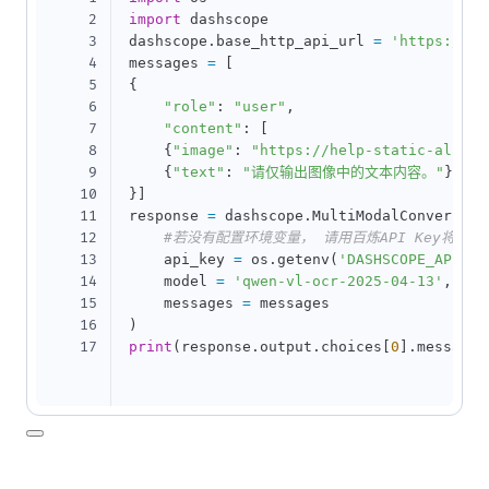
2
import
 dashscope

3
dashscope
.
base_http_api_url 
=
'https://da
4
messages 
=
[
5
{
6
"role"
:
"user"
,
7
"content"
:
[
8
{
"image"
:
"https://help-static-aliyun
9
{
"text"
:
"请仅输出图像中的文本内容。"
}
]
10
}
]
11
response 
=
 dashscope
.
MultiModalConversati
12
#若没有配置环境变量， 请用百炼API Key将下行替换为
13
    api_key 
=
 os
.
getenv
(
'DASHSCOPE_API_KE
14
    model 
=
'qwen-vl-ocr-2025-04-13'
,
15
    messages 
=
16
)
17
print
(
response
.
output
.
choices
[
0
]
.
message
.