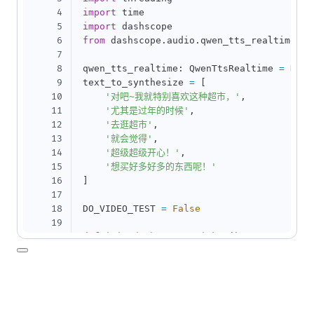
4
import
5
import
6
from
 dashscope
.
audio
.
qwen_tts_realtime 
im
7
8
qwen_tts_realtime
:
 QwenTtsRealtime 
=
None
9
text_to_synthesize 
=
[
10
'对吧~我就特别喜欢这种超市，'
,
11
'尤其是过年的时候'
,
12
'去逛超市'
,
13
'就会觉得'
,
14
'超级超级开心！'
,
15
'想买好多好多的东西呢！'
16
]
17
18
DO_VIDEO_TEST 
=
False
19
20
def
init_dashscope_api_key
(
)
:
21
"""

22
        Set your DashScope API-key. More i
23
        https://github.com/aliyun/alibaba
24
    """
25