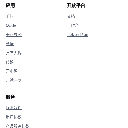
26
if
'DASHSCOPE_API_KEY'
in
 os
.
environ
:
应用
开放平台
27
        dashscope
.
api_key 
=
 os
.
environ
[
28
'DASHSCOPE_API_KEY'
]
# load 
千问
文档
29
else
:
Qoder
工作台
30
        dashscope
.
api_key 
=
'your-dashsco
31
千问办公
Token Plan
32
33
秒悟
34
class
MyCallback
(
QwenTtsRealtimeCallback
)
万有无界
35
def
__init__
(
self
)
:
36
        self
.
complete_event 
=
 threading
.
E
伶鹊
37
        self
.
file
=
open
(
'result_24k.pcm'
万小智
38
39
def
on_open
(
self
)
-
>
None
:
万镜一刻
40
print
(
'connection opened, init pl
41
42
def
on_close
(
self
,
 close_status_code
,
服务
43
        self
.
file
.
close
(
)
44
print
(
'connection closed with cod
联系我们
45
用户协议
46
def
on_event
(
self
,
 response
:
str
)
-
>
47
try
:
产品服务协议