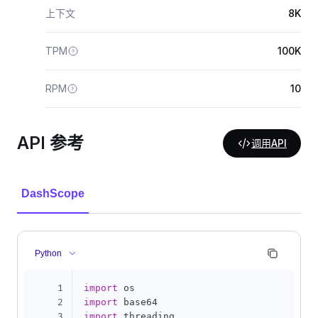
上下文
8K
TPM
100K
RPM
10
API 参考
调用API
DashScope
Python
1
import
2
import
3
import