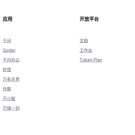
    """
if
'DASHSCOPE_API_KEY'
in
 os
.
environ
:
应用
开放平台
        dashscope
.
api_key 
=
 os
.
environ
[
'DASHSCOPE_API_KEY'
]
# load API-key fro
else
:
千问
        dashscope
.
api_key 
=
'your-dashscope-api-key'
文档
Qoder
工作台
千问办公
Token Plan
class
MyCallback
(
QwenTtsRealtimeCallback
)
:
秒悟
def
__init__
(
self
)
:
        self
.
complete_event 
=
 threading
.
Event
(
)
万有无界
        self
.
file
=
open
(
'result_24k.pcm'
,
'wb'
)
伶鹊
def
on_open
(
self
)
-
>
None
:
万小智
print
(
'connection opened, init player'
)
万镜一刻
def
on_close
(
self
,
 close_status_code
,
 close_msg
)
        self
.
file
.
close
(
)
print
(
'connection closed with code: {}, msg: