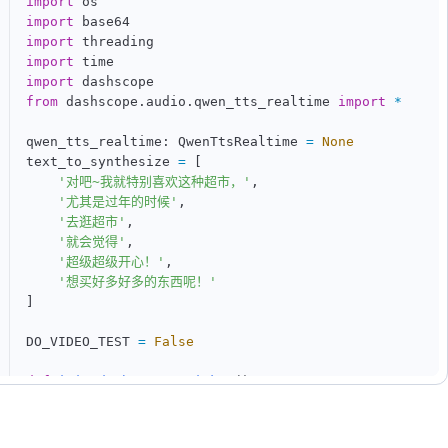
import
import
import
import
import
from
 dashscope
.
audio
.
qwen_tts_realtime 
import
*
qwen_tts_realtime
:
 QwenTtsRealtime 
=
None
text_to_synthesize 
=
[
'对吧~我就特别喜欢这种超市，'
,
'尤其是过年的时候'
,
'去逛超市'
,
'就会觉得'
,
'超级超级开心！'
,
'想买好多好多的东西呢！'
]
DO_VIDEO_TEST 
=
False
def
init_dashscope_api_key
(
)
:
"""

        Set your DashScope API-key. More information:
        https://github.com/aliyun/alibabacloud-bailia