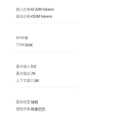
输入价格
:
2.4/M tokens
¥
输出价格
:
12/M tokens
¥
RPM
:
10
TPM
:
100K
最大输入
:
512
最大输出
:
7K
上下文窗口
:
8K
版本标签
:
快照
模型作者
:
阿里巴巴