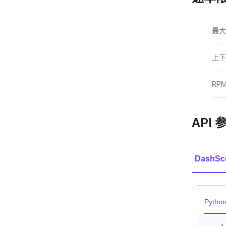
最大
上下
RP
API 
DashSc
Pytho