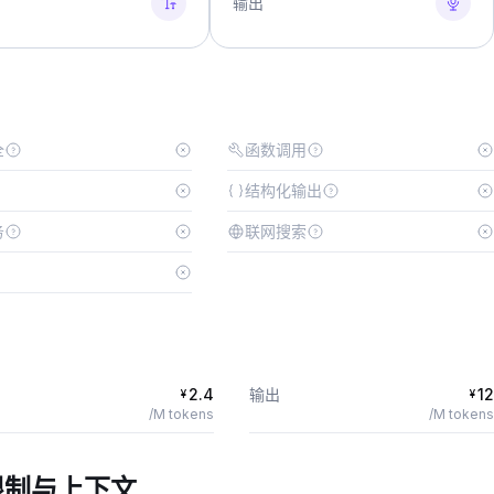
输出
全
函数调用
结构化输出
务
联网搜索
2.4
输出
12
¥
¥
/M tokens
/M tokens
限制与上下文