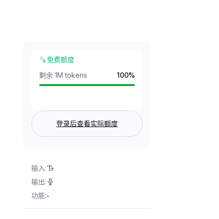
免费额度
剩余 1M tokens
100
%
登录后查看实际额度
输入
:
输出
:
功能
:
-