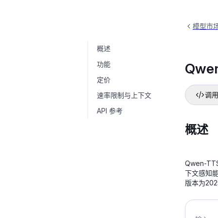
模型市
概述
Qwen-TTS-Realtime
qwen-tts-realtim
功能
Qwen
定价
速率限制与上下文
调用
API 参考
概述
Qwen-
下文感知
版本为20