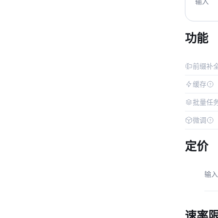
输入
功能
前缀补
缓存
批量任
微调
定价
输入
速率