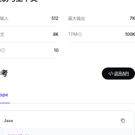
输入
512
最大输出
7K
文
8K
TPM
100K
M
10
参考
调用API
ope
n
Java