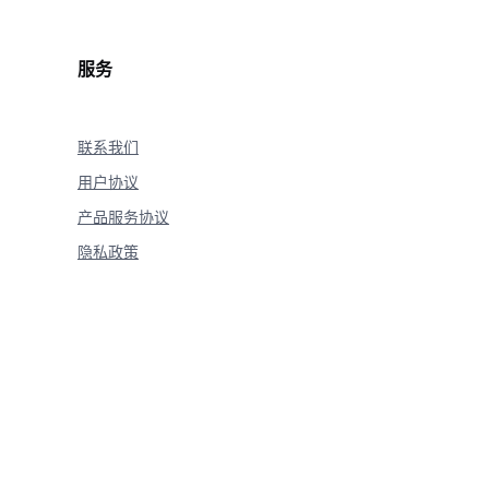
服务
m environment variable DASHSCOPE_API_KEY
# set API-key manually
联系我们
用户协议
产品服务协议
隐私政策
-
>
None
:
 {}, destroy player'
.
format
(
close_status_code
,
 close_msg