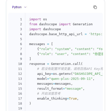
Python
1
import
2
from
 dashscope 
import
3
import
 dashscope

4
dashscope
.
base_http_api_url 
=
'https://da
5
6
messages 
=
[
7
{
"role"
:
"system"
,
"content"
:
"You ar
8
{
"role"
:
"user"
,
"content"
:
"你是谁？"
9
]
10
response 
=
 Generation
.
call
(
11
# 若没有配置环境变量，请用百炼API Key将下行替换为
12
    api_key
=
os
.
getenv
(
"DASHSCOPE_API_KEY"
13
    model
=
"qwen-plus-2025-09-11"
,
14
    messages
=
messages
,
15
    result_format
=
"message"
,
16
# 开启深度思考
17
    enable_thinking
=
True
,
18
)
19