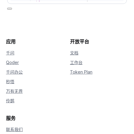
20
if
 response
.
status_code 
==
200
:
21
# 打印思考过程
22
print
(
"="
*
20
+
"思考过程"
+
"="
*
20
23
print
(
response
.
output
.
choices
[
0
]
.
mess
24
25
# 打印回复
26
print
(
"="
*
20
+
"完整回复"
+
"="
*
20
应用
开放平台
27
print
(
response
.
output
.
choices
[
0
]
.
mess
28
else
:
千问
文档
29
print
(
f"HTTP返回码：
{
response
.
status_c
Qoder
工作台
30
print
(
f"错误码：
{
response
.
code
}
"
)
31
print
(
f"错误信息：
{
response
.
message
}
"
)
千问办公
Token Plan
秒悟
万有无界
伶鹊
服务
联系我们