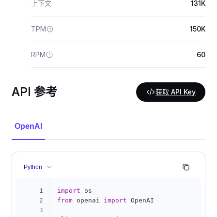
上下文
131K
TPM
150K
RPM
60
API 参考
获取 API Key
OpenAI
Python
1
import
2
from
 openai 
import
 OpenAI

3