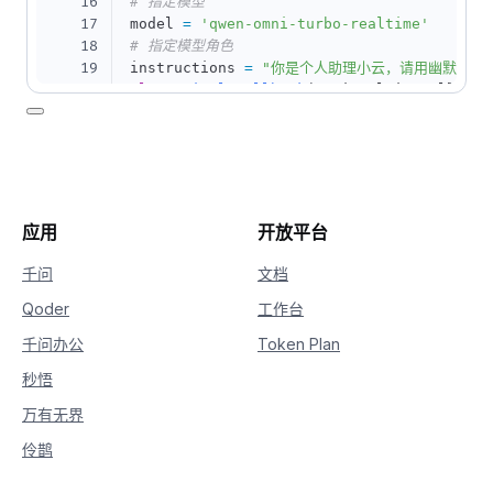
16
# 指定模型
17
model 
=
'qwen-omni-turbo-realtime'
18
# 指定模型角色
19
instructions 
=
"你是个人助理小云，请用幽默风趣
20
class
SimpleCallback
(
OmniRealtimeCallback
21
def
__init__
(
self
,
 pya
)
:
22
        self
.
pya 
=
 pya

23
        self
.
out 
=
None
24
def
on_open
(
self
)
:
25
# 初始化音频输出流
26
        self
.
out 
=
 self
.
pya
.
open
(
应用
开放平台
27
format
=
pyaudio
.
paInt16
,
28
            channels
=
1
,
千问
文档
29
            rate
=
24000
,
Qoder
工作台
30
            output
=
True
31
)
千问办公
Token Plan
32
def
on_event
(
self
,
 response
)
:
33
if
 response
[
'type'
]
==
'response.
秒悟
34
# 播放音频
万有无界
35
            self
.
out
.
write
(
base64
.
b64deco
36
elif
 response
[
'type'
]
==
'convers
伶鹊
37
# 打印转录文本
38
print
(
f"[User] 
{
response
[
'tra