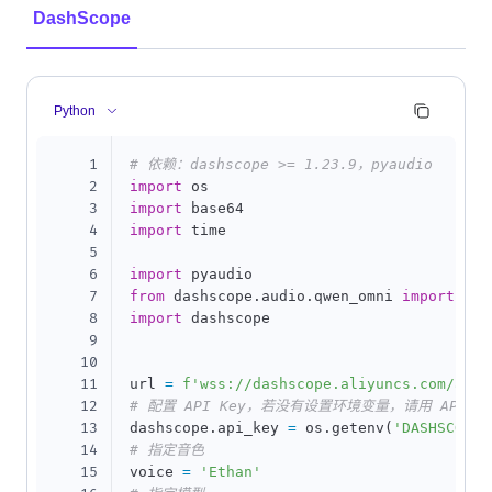
DashScope
Python
1
# 依赖：dashscope >= 1.23.9，pyaudio
2
import
3
import
4
import
 time

5
6
import
7
from
 dashscope
.
audio
.
qwen_omni 
import
 Mul
8
import
 dashscope

9
10
11
url 
=
f'wss://dashscope.aliyuncs.com/api-
12
# 配置 API Key，若没有设置环境变量，请用 API Key 
13
dashscope
.
api_key 
=
 os
.
getenv
(
'DASHSCOPE_
14
# 指定音色
15
voice 
=
'Ethan'