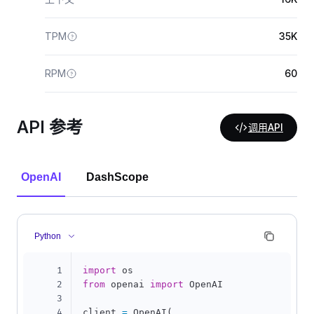
TPM
35K
RPM
60
API 参考
调用API
OpenAI
DashScope
Python
1
import
2
from
 openai 
import
 OpenAI

3
4
client 
=
 OpenAI
(