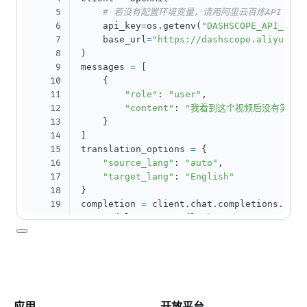
5
# 若没有配置环境变量，请用阿里云百炼API Key将下
6
    api_key
=
os
.
getenv
(
"DASHSCOPE_API_KEY"
7
    base_url
=
"https://dashscope.aliyuncs.
8
)
9
messages 
=
[
10
{
11
"role"
:
"user"
,
12
"content"
:
"我看到这个视频后没有笑"
13
}
14
]
15
translation_options 
=
{
16
"source_lang"
:
"auto"
,
17
"target_lang"
:
"English"
18
}
19
completion 
=
 client
.
chat
.
completions
.
crea
20
    model
=
"qwen-mt-flash"
,
21
    messages
=
messages
,
22
    extra_body
=
{
23
"translation_options"
:
 translatio
24
}
25
)
26
print
(
completion
.
choices
[
0
]
.
message
.
conte
应用
开放平台