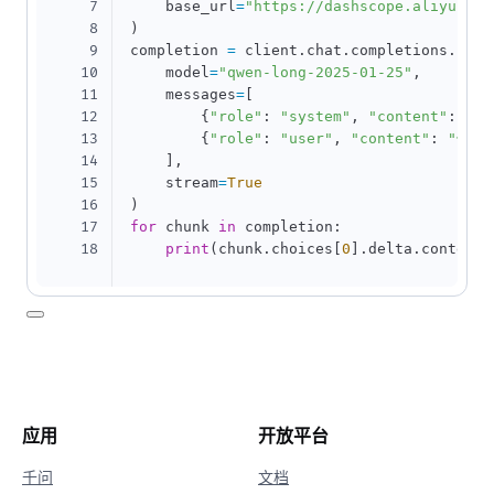
7
    base_url
=
"https://dashscope.aliyuncs.
8
)
9
completion 
=
 client
.
chat
.
completions
.
crea
10
    model
=
"qwen-long-2025-01-25"
,
11
    messages
=
[
12
{
"role"
:
"system"
,
"content"
:
"Yo
13
{
"role"
:
"user"
,
"content"
:
"你是
14
]
,
15
    stream
=
True
16
)
17
for
 chunk 
in
 completion
:
18
print
(
chunk
.
choices
[
0
]
.
delta
.
content
,
应用
开放平台
千问
文档