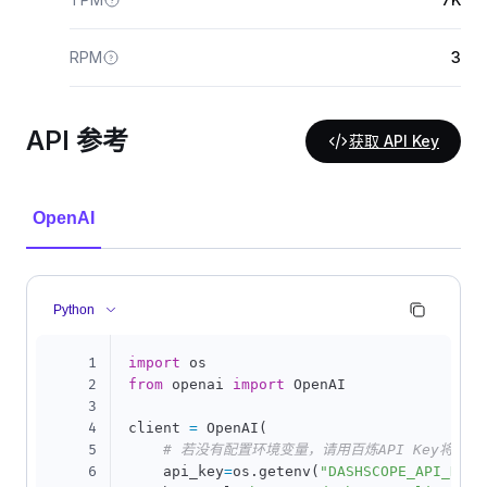
RPM
3
API 参考
获取 API Key
OpenAI
Python
1
import
2
from
 openai 
import
 OpenAI

3
4
client 
=
 OpenAI
(
5
# 若没有配置环境变量，请用百炼API Key将下行替换为
6
    api_key
=
os
.
getenv
(
"DASHSCOPE_API_KEY"