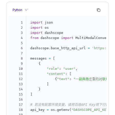
Python
1
import
2
import
3
import
4
from
 dashscope 
import
 MultiModalConversati
5
6
dashscope
.
base_http_api_url 
=
'https://da
7
8
messages 
=
[
9
{
10
"role"
:
"user"
,
11
"content"
:
[
12
{
"text"
:
"一副典雅庄重的对联悬挂
13
]
14
}
15
]
16
17
# 若没有配置环境变量，请用百炼API Key将下行替换为：ap
18
api_key 
=
 os
.
getenv
(
"DASHSCOPE_API_KEY"
)