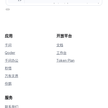
19
20
response 
=
 MultiModalConversation
.
call
(
21
    api_key
=
api_key
,
22
    model
=
"qwen-image-max-2025-12-30"
,
23
    messages
=
messages
,
24
    result_format
=
'message'
,
25
    stream
=
False
,
26
    watermark
=
False
,
应用
开放平台
27
    prompt_extend
=
True
,
28
    negative_prompt
=
''
,
千问
文档
29
    size
=
'1328*1328'
Qoder
工作台
30
)
31
千问办公
Token Plan
32
if
 response
.
status_code 
==
200
:
33
print
(
json
.
dumps
(
response
,
 ensure_asc
秒悟
34
else
:
万有无界
35
print
(
f"HTTP返回码：
{
response
.
status_c
36
print
(
f"错误码：
{
response
.
code
}
"
)
伶鹊
37
print
(
f"错误信息：
{
response
.
message
}
"
)
38
print
(
"请参考文档：https://www.alibabaclo
服务
联系我们