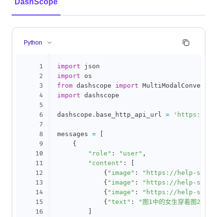
DashScope
Python
1
import
2
import
3
from
 dashscope 
import
4
import
 dashscope

5
6
dashscope
.
base_http_api_url 
=
'https://da
7
8
messages 
=
[
9
{
10
"role"
:
"user"
,
11
"content"
:
[
12
{
"image"
:
"https://help-stati
13
{
"image"
:
"https://help-stati
14
{
"image"
:
"https://help-stati
15
{
"text"
:
"图1中的女生穿着图2中的
16
]