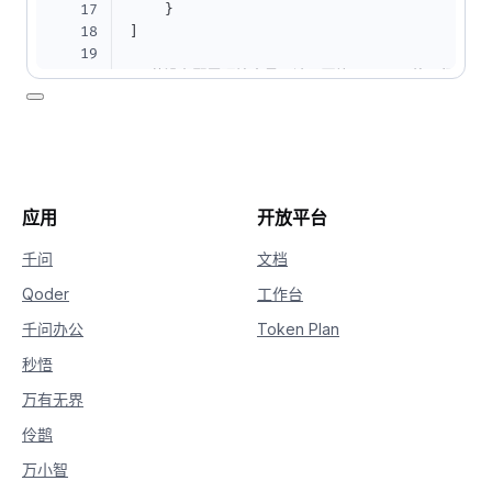
17
}
18
]
19
20
# 若没有配置环境变量，请用百炼API Key将下行替换为：ap
21
api_key 
=
 os
.
getenv
(
"DASHSCOPE_API_KEY"
)
22
23
response 
=
 MultiModalConversation
.
call
(
24
    api_key
=
api_key
,
25
    model
=
"qwen-image-edit-max"
,
26
    messages
=
messages
,
应用
开放平台
27
    result_format
=
'message'
,
28
    stream
=
False
,
千问
文档
29
    n
=
2
,
Qoder
工作台
30
    watermark
=
True
,
31
    negative_prompt
=
""
千问办公
Token Plan
32
)
33
秒悟
34
print
(
json
.
dumps
(
response
,
 ensure_ascii
=
F
万有无界
伶鹊
万小智