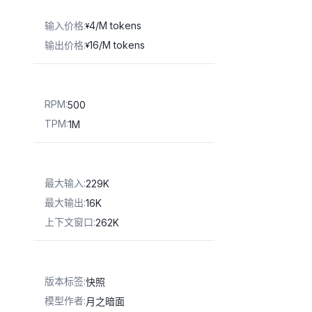
输入价格
:
4/M tokens
¥
输出价格
:
16/M tokens
¥
RPM
:
500
TPM
:
1M
最大输入
:
229K
最大输出
:
16K
上下文窗口
:
262K
版本标签
:
快照
模型作者
:
月之暗面