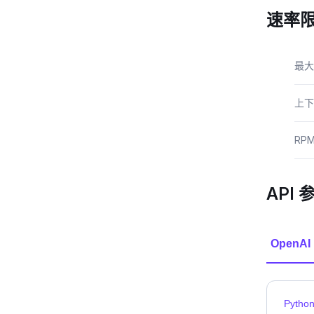
速率
最大
上下
RP
API 
OpenAI
Pytho