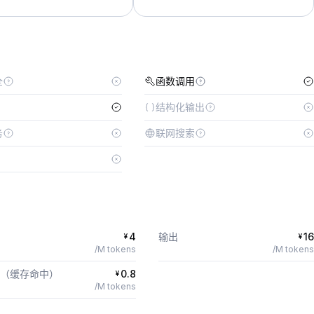
全
函数调用
结构化输出
务
联网搜索
4
输出
16
¥
¥
/M tokens
/M tokens
（缓存命中）
0.8
¥
/M tokens