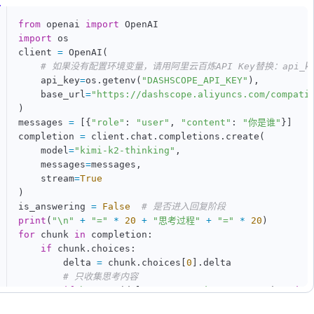
from
 openai 
import
import
 os

client 
=
 OpenAI
(
# 如果没有配置环境变量，请用阿里云百炼API Key替换：api_key
    api_key
=
os
.
getenv
(
"DASHSCOPE_API_KEY"
)
,
    base_url
=
"https://dashscope.aliyuncs.com/compati
)
messages 
=
[
{
"role"
:
"user"
,
"content"
:
"你是谁"
}
]
completion 
=
 client
.
chat
.
completions
.
create
(
    model
=
"kimi-k2-thinking"
,
    messages
=
messages
,
    stream
=
True
)
is_answering 
=
False
# 是否进入回复阶段
print
(
"\n"
+
"="
*
20
+
"思考过程"
+
"="
*
20
)
for
 chunk 
in
 completion
:
if
 chunk
.
choices
:
        delta 
=
 chunk
.
choices
[
0
]
.
delta

# 只收集思考内容
if
hasattr
(
delta
,
"reasoning_content"
)
and
 d
if
not
 is_answering
: