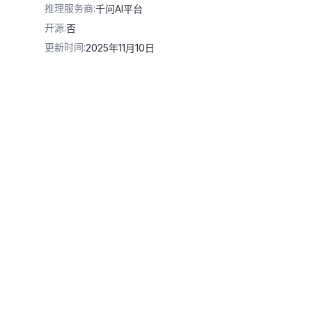
推理服务商
:
千问AI平台
开源
:
否
更新时间
:
2025年11月10日