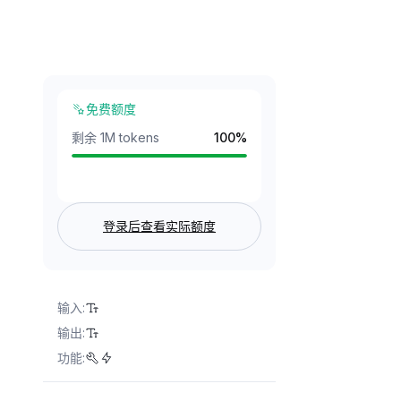
免费额度
剩余 1M tokens
100
%
登录后查看实际额度
输入
:
输出
:
功能
: