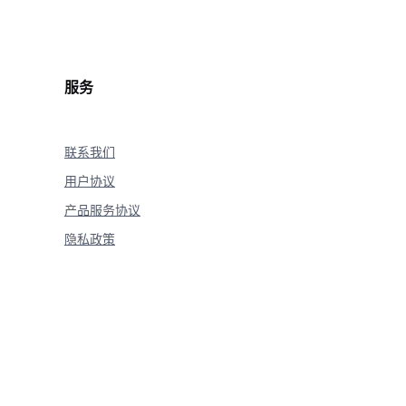
"
,
 flush
=
True
)
nt
:
="
*
20
)
服务
联系我们
用户协议
产品服务协议
隐私政策