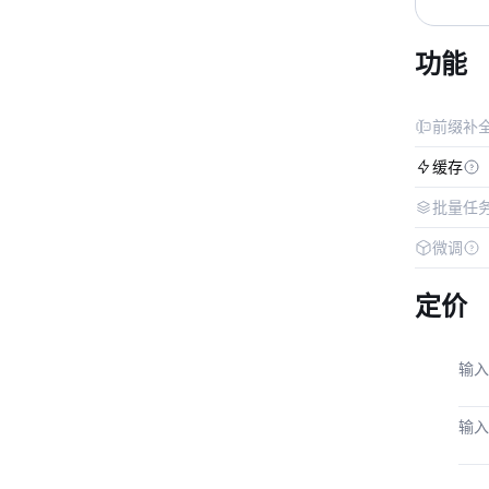
功能
前缀补
缓存
批量任
微调
定价
输入
输入