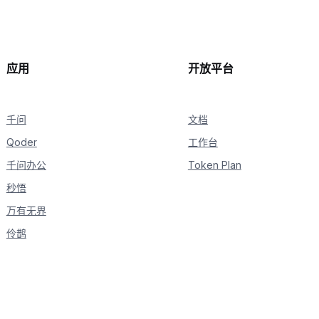
print
(
delta
.
reasoning_content
,
 end
=
"
# 收到content，开始进行回复
if
hasattr
(
delta
,
"content"
)
and
 delta
.
conte
if
not
 is_answering
:
print
(
"\n"
+
"="
*
20
+
"完整回复"
+
"
应用
开放平台
                is_answering 
=
True
print
(
delta
.
content
,
 end
=
""
,
 flush
=
True
)
千问
文档
Qoder
工作台
千问办公
Token Plan
秒悟
万有无界
伶鹊