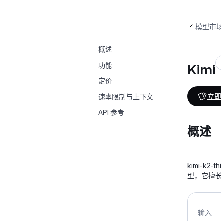
模型市
概述
Kimi
kimi-k2-thinking
功能
Kimi
定价
立即
速率限制与上下文
API 参考
概述
kimi-k
型，它擅
输入