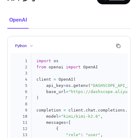
OpenAI
Python
1
import
2
from
 openai 
import
 OpenAI

3
4
client 
=
 OpenAI
(
5
    api_key
=
os
.
getenv
(
"DASHSCOPE_API_KEY"
6
    base_url
=
"https://dashscope.aliyuncs.
7
)
8
9
completion 
=
 client
.
chat
.
completions
.
crea
10
    model
=
"kimi/kimi-k2.6"
,
11
    messages
=
[
12
{
13
"role"
:
"user"
,