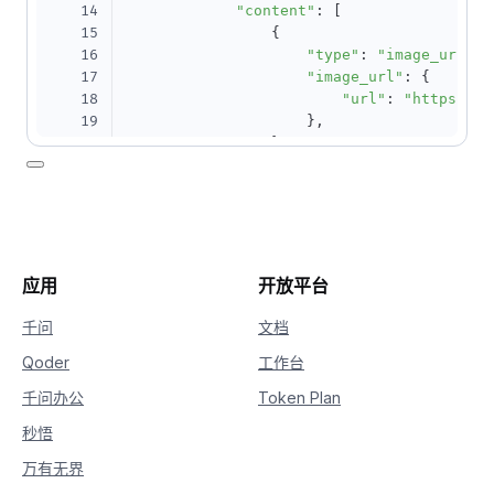
14
"content"
:
[
15
{
16
"type"
:
"image_url"
,
17
"image_url"
:
{
18
"url"
:
"https://h
19
}
,
20
}
,
21
{
"type"
:
"text"
,
"text"
:
22
]
,
23
}
,
24
]
,
25
)
26
print
(
completion
.
choices
[
0
]
.
message
.
conte
应用
开放平台
千问
文档
Qoder
工作台
千问办公
Token Plan
秒悟
万有无界