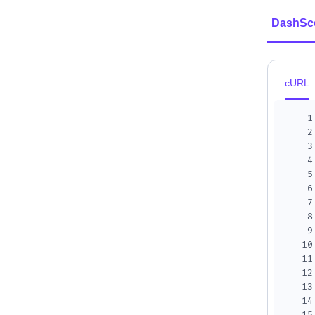
DashSc
cURL
1
2
3
4
5
6
7
8
9
10
11
12
13
14