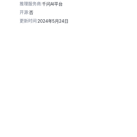
推理服务商
:
千问AI平台
开源
:
否
更新时间
:
2024年5月24日
iyuncs.com/api/v1/services/aigc/image2image/out-painting
\
ghai.aliyuncs.com/demo_image/image_demo_input.png"
