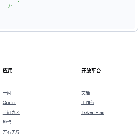
}'
应用
开放平台
千问
文档
Qoder
工作台
千问办公
Token Plan
秒悟
万有无界