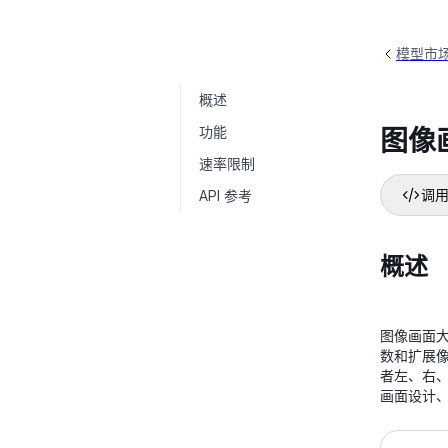
模型市
概述
图像画面扩展
image-out-painting
功能
图像
速率限制
API 参考
调用
概述
图像画面
数和扩展
者左、右
画面设计