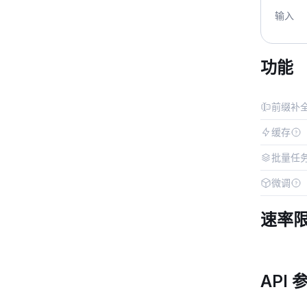
输入
功能
前缀补
缓存
批量任
微调
速率
API 