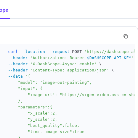
ope
curl
--location
--request
 POST 
'https://dashscope.al
--header
"Authorization: Bearer 
$DASHSCOPE_API_KEY
"
--header
'X-DashScope-Async: enable'
\
--header
'Content-Type: application/json'
\
--data
'{

    "model": "image-out-painting",

    "input": {

        "image_url": "https://vigen-video.oss-cn-shan
    },

    "parameters":{

        "x_scale":2,

        "y_scale":2,

        "best_quality":false,

        "limit_image_size":true

    }
