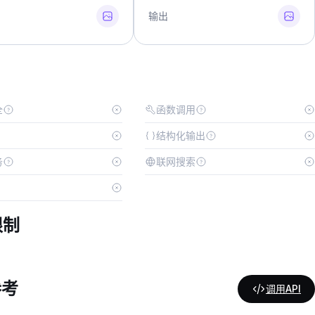
输出
全
函数调用
结构化输出
务
联网搜索
限制
参考
调用API