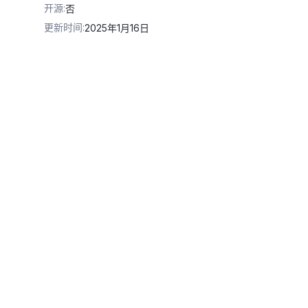
开源
:
否
更新时间
:
2025年1月16日
v1/services/aigc/image2video/video-synthesis'
\
\
aliyuncs.com/file-manage-files/zh-CN/20250912/uopnly/emo