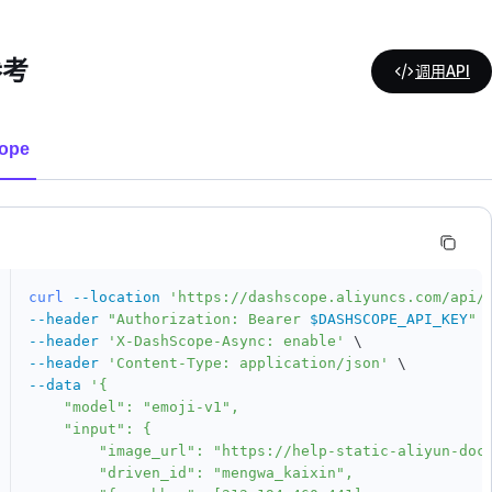
参考
调用API
ope
curl
--location
'https://dashscope.aliyuncs.com/api/
--header
"Authorization: Bearer 
$DASHSCOPE_API_KEY
"
--header
'X-DashScope-Async: enable'
\
--header
'Content-Type: application/json'
\
--data
'{

    "model": "emoji-v1",

    "input": {

        "image_url": "https://help-static-aliyun-doc.
        "driven_id": "mengwa_kaixin",
