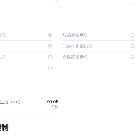
全
函数调用
结构化输出
务
联网搜索
生成（std）
0.08
¥
每秒
限制