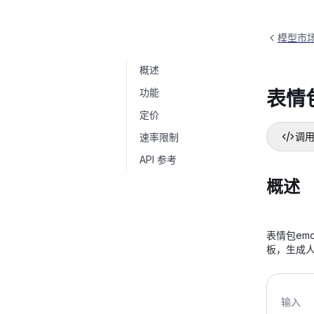
模型市
概述
表情包Emoji
emoji-v1
功能
表情包
定价
速率限制
调用
API 参考
概述
表情包em
板，生成
输入