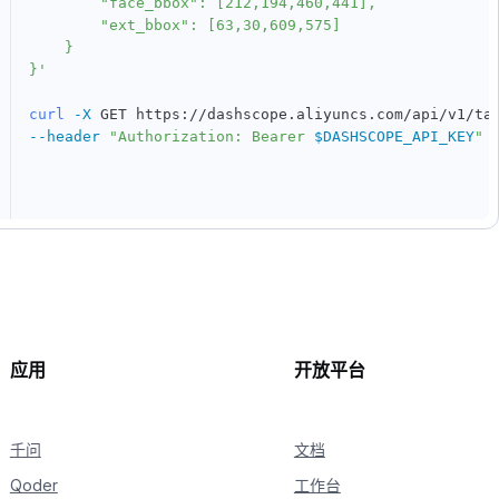
        "face_bbox": [212,194,460,441],

        "ext_bbox": [63,30,609,575]

    }

}'
curl
-X
 GET https://dashscope.aliyuncs.com/api/v1/ta
--header
"Authorization: Bearer 
$DASHSCOPE_API_KEY
"
应用
开放平台
千问
文档
Qoder
工作台