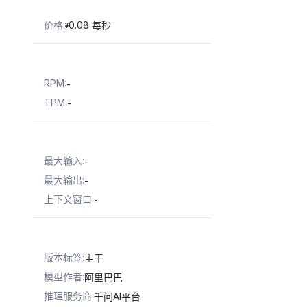
价格
:
0.08 每秒
¥
RPM
:
-
TPM
:
-
最大输入
:
-
最大输出
:
-
上下文窗口
:
-
版本标签
:
主干
模型作者
:
阿里巴巴
推理服务商
:
千问AI平台