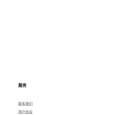
sks/
<
YOUR_TASK_ID
>
\
服务
联系我们
用户协议