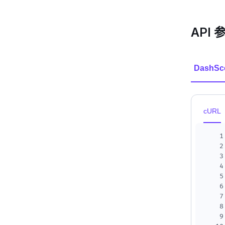
API 
DashSc
cURL
1
2
3
4
5
6
7
8
9