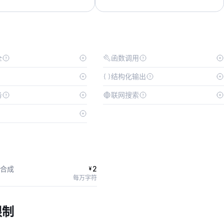
全
函数调用
结构化输出
务
联网搜索
合成
2
¥
每万字符
限制