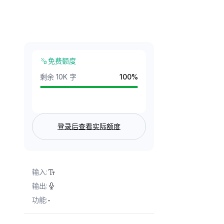
免费额度
剩余 10K 字
100
%
登录后查看实际额度
输入
:
输出
:
功能
:
-