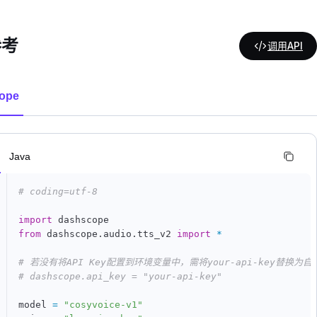
参考
调用API
ope
n
Java
# coding=utf-8
import
from
 dashscope
.
audio
.
tts_v2 
import
*
# 若没有将API Key配置到环境变量中，需将your-api-key替换为自己
# dashscope.api_key = "your-api-key"
model 
=
"cosyvoice-v1"