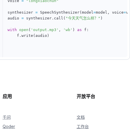
voice 
=
"longxiaochun"
synthesizer 
=
 SpeechSynthesizer
(
model
=
model
,
 voice
=
v
audio 
=
 synthesizer
.
call
(
"今天天气怎么样？"
)
with
open
(
'output.mp3'
,
'wb'
)
as
 f
:
    f
.
write
(
audio
)
应用
开放平台
千问
文档
Qoder
工作台