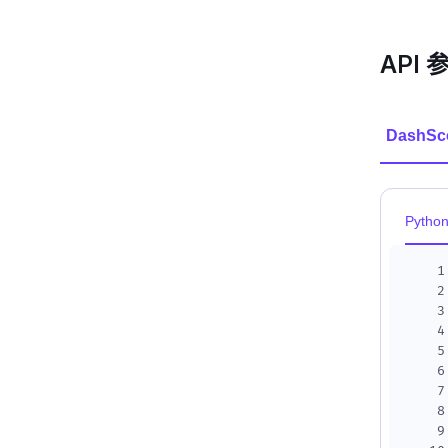
API 
DashSc
Pytho
1
2
3
4
5
6
7
8
9