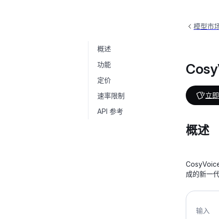
模型市
概述
CosyVoice大模型
cosyvoice-v1
功能
Cos
定价
立即
速率限制
API 参考
概述
CosyV
成的新一
输入