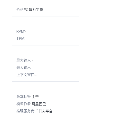
价格
:
2 每万字符
¥
RPM
:
-
TPM
:
-
最大输入
:
-
最大输出
:
-
上下文窗口
:
-
版本标签
:
主干
模型作者
:
阿里巴巴
推理服务商
:
千问AI平台