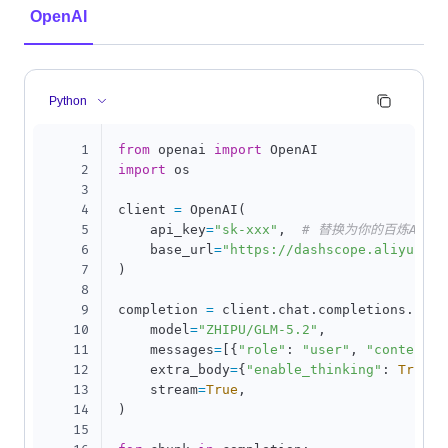
OpenAI
Python
1
from
 openai 
import
2
import
 os

3
4
client 
=
 OpenAI
(
5
    api_key
=
"sk-xxx"
,
# 替换为你的百炼API K
6
    base_url
=
"https://dashscope.aliyuncs.
7
)
8
9
completion 
=
 client
.
chat
.
completions
.
crea
10
    model
=
"ZHIPU/GLM-5.2"
,
11
    messages
=
[
{
"role"
:
"user"
,
"content"
:
12
    extra_body
=
{
"enable_thinking"
:
True
,
13
    stream
=
True
,
14
)
15