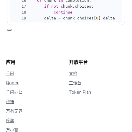
16
for
 chunk 
in
 completion
:
17
if
not
 chunk
.
choices
:
18
continue
19
    delta 
=
 chunk
.
choices
[
0
]
.
delta

20
if
hasattr
(
delta
,
"reasoning_content"
21
print
(
delta
.
reasoning_content
,
 en
22
if
hasattr
(
delta
,
"content"
)
and
 delt
23
print
(
delta
.
content
,
 end
=
""
,
 flus
应用
开放平台
千问
文档
Qoder
工作台
千问办公
Token Plan
秒悟
万有无界
伶鹊
万小智