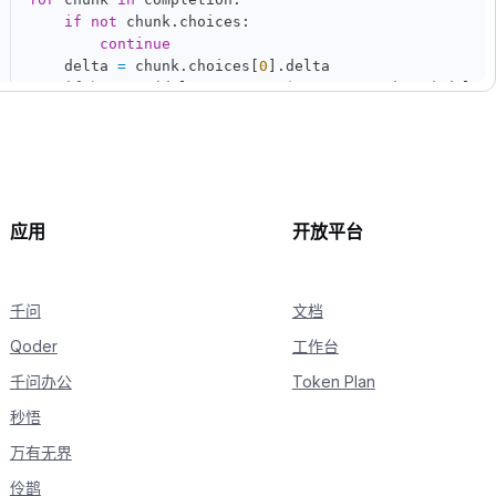
if
not
 chunk
.
choices
:
continue
    delta 
=
 chunk
.
choices
[
0
]
.
delta

if
hasattr
(
delta
,
"reasoning_content"
)
and
 delta
print
(
delta
.
reasoning_content
,
 end
=
""
,
 flush
if
hasattr
(
delta
,
"content"
)
and
 delta
.
content
:
print
(
delta
.
content
,
 end
=
""
,
 flush
=
True
)
应用
开放平台
千问
文档
Qoder
工作台
千问办公
Token Plan
秒悟
万有无界
伶鹊