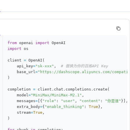
n
from
 openai 
import
import
 os

client 
=
 OpenAI
(
    api_key
=
"sk-xxx"
,
# 替换为你的百炼API Key
    base_url
=
"https://dashscope.aliyuncs.com/compati
)
completion 
=
 client
.
chat
.
completions
.
create
(
    model
=
"MiniMax/MiniMax-M2.1"
,
    messages
=
[
{
"role"
:
"user"
,
"content"
:
"你是谁"
}
]
,
    extra_body
=
{
"enable_thinking"
:
True
}
,
    stream
=
True
,
)
for
 chunk 
in
 completion
: