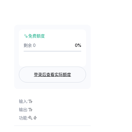
免费额度
剩余 0
0
%
登录后查看实际额度
输入
:
输出
:
功能
: