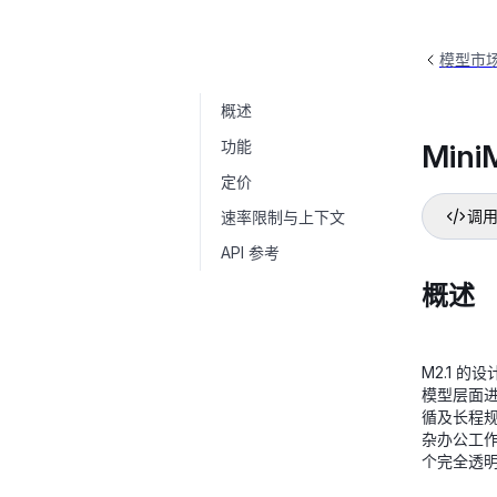
模型市
概述
MiniMax文本模型
MiniMax/MiniMax-M2.1
功能
Min
定价
速率限制与上下文
调用
API 参考
概述
M2.1 
模型层面
循及长程
杂办公工作
个完全透