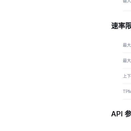
输入
速率
最大
最大
上下
TP
API 