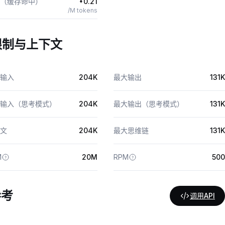
（缓存命中）
0.21
¥
/M tokens
限制与上下文
输入
204K
最大输出
131K
输入（思考模式）
204K
最大输出（思考模式）
131K
文
204K
最大思维链
131K
M
20M
RPM
500
参考
调用API