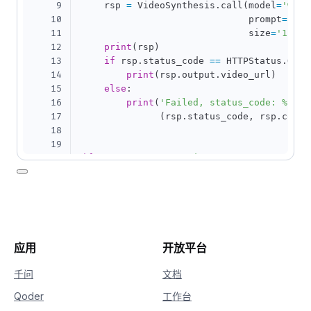
9
    rsp 
=
 VideoSynthesis
.
call
(
model
=
'wanx
10
                              prompt
=
'一
11
                              size
=
'1280*
12
print
(
rsp
)
13
if
 rsp
.
status_code 
==
 HTTPStatus
.
OK
:
14
print
(
rsp
.
output
.
video_url
)
15
else
:
16
print
(
'Failed, status_code: %s, c
17
(
rsp
.
status_code
,
 rsp
.
code
,
18
19
20
if
 __name__ 
==
'__main__'
:
21
    sample_sync_call_t2v
(
)
应用
开放平台
千问
文档
Qoder
工作台