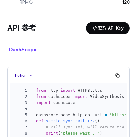
RPM
120
API 参考
获取 API Key
DashScope
Python
1
from
 http 
import
2
from
 dashscope 
import
3
import
 dashscope

4
5
dashscope
.
base_http_api_url 
=
'https://da
6
def
sample_sync_call_t2v
(
)
:
7
# call sync api, will return the resu
8
print
(
'please wait...'
)