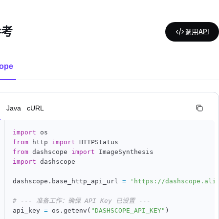
参考
调用API
ope
n
Java
cURL
import
from
 http 
import
from
 dashscope 
import
import
 dashscope

dashscope
.
base_http_api_url 
=
'https://dashscope.ali
# --- 准备工作：确保 API Key 已设置 ---
api_key 
=
 os
.
getenv
(
"DASHSCOPE_API_KEY"
)