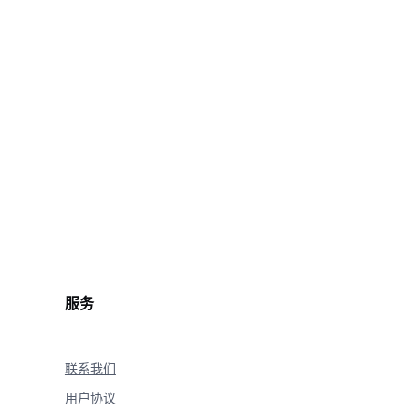
250318/description_edit_with_mask_3_mask.png"
250318/description_edit_with_mask_3.jpeg"
it"
,
edit_with_mask"
,
花"
,
age_url
,
age_url
,
服务
联系我们
用户协议