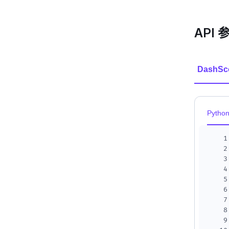
API 
DashSc
Pytho
1
2
3
4
5
6
7
8
9