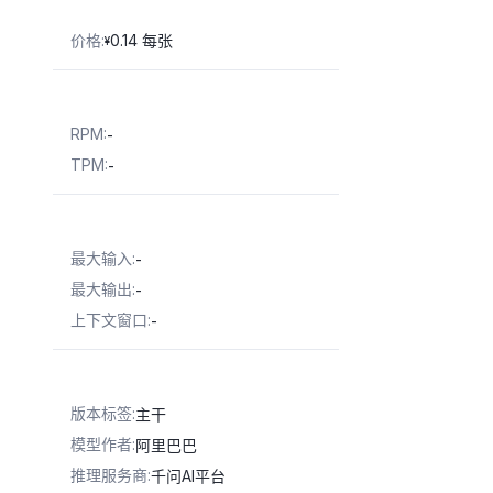
价格
:
0.14 每张
¥
RPM
:
-
TPM
:
-
最大输入
:
-
最大输出
:
-
上下文窗口
:
-
版本标签
:
主干
模型作者
:
阿里巴巴
推理服务商
:
千问AI平台