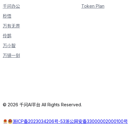
print
(
'sync_call Failed, status_code: %s, co
千问办公
Token Plan
(
rsp
.
status_code
,
 rsp
.
code
,
 rsp
.
messag
秒悟
万有无界
if
 __name__ 
==
'__main__'
:
伶鹊
    sample_sync_call_imageedit
(
)
万小智
万镜一刻
© 2026 千问AI平台 All Rights Reserved.
浙ICP备2023034206号-53
浙公网安备33000002000100号