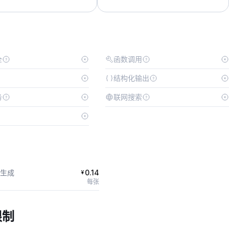
全
函数调用
结构化输出
务
联网搜索
生成
0.14
¥
每张
限制