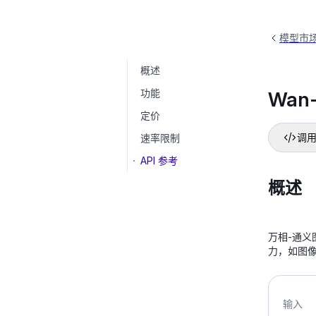
模型市
概述
Wan-Image
wanx2.1-imageedit
功能
Wan-
定价
速率限制
调用
API 参考
概述
万相-通义
力，如图
输入