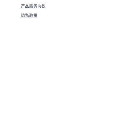
de: %s, message: %s'
%
产品服务协议
e
)
)
隐私政策