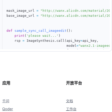
mask_image_url 
=
"http://wanx.alicdn.com/material/20
base_image_url 
=
"http://wanx.alicdn.com/material/20
def
sample_sync_call_imageedit
(
)
:
print
(
'please wait...'
)
    rsp 
=
 ImageSynthesis
.
call
(
api_key
=
api_key
,
                              model
=
"wanx2.1-imageed
                              function
=
"description_
                              prompt
=
"陶瓷兔子拿着陶瓷小
                              mask_image_url
=
mask_im
                              base_image_url
=
base_im
                              n
=
1
)
assert
 rsp
.
status_code 
==
 HTTPStatus
.
OK

应用
开放平台
print
(
'response: %s'
%
 rsp
)
if
 rsp
.
status_code 
==
 HTTPStatus
.
OK
:
for
 result 
in
 rsp
.
output
.
results
:
千问
print
(
"---------------------------"
文档
)
print
(
result
.
url
)
Qoder
工作台
else
: