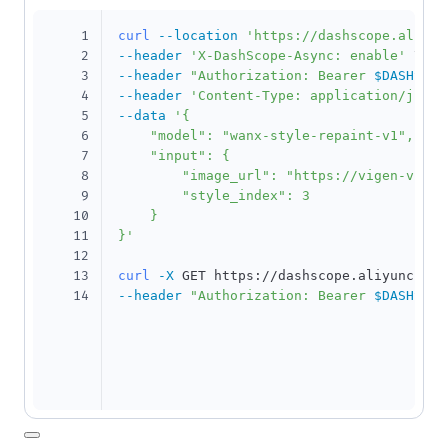
1
curl
--location
'https://dashscope.aliyun
2
--header
'X-DashScope-Async: enable'
\
3
--header
"Authorization: Bearer 
$DASHSCOP
4
--header
'Content-Type: application/json'
5
--data
'{

6
    "model": "wanx-style-repaint-v1",

7
    "input": {

8
        "image_url": "https://vigen-video
9
        "style_index": 3

10
    }

11
}'
12
13
curl
-X
 GET https://dashscope.aliyuncs.co
14
--header
"Authorization: Bearer 
$DASHSCOP