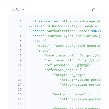
cURL
1
curl
--location
'https://dashscope.aliyun
2
--header
'X-DashScope-Async: enable'
\
3
--header
"Authorization: Bearer 
$DASHSCOP
4
--header
'Content-Type: application/json'
5
--data
'{

6
    "model": "wanx-background-generation-v
7
    "input": {

8
        "base_image_url": "https://vision
9
        "ref_image_url": "http://vision-p
10
        "ref_prompt": "山脉和晚霞",

11
        "reference_edge": {

12
            "foreground_edge": [

13
                "https://vision-poster.os
14
                "http://vision-poster.oss
15
            ],

16
            "background_edge": [

17
                "http://vision-poster.oss
18
            ],

            "foreground_edge_prompt": [
