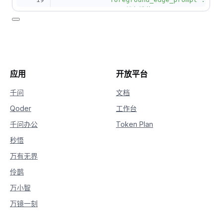
19
20
                "粉色桃花",

21
                "可爱小狗"

22
            ],

23
            "background_edge_prompt": [

24
                "树叶"

25
            ]

26
        }

应用
开放平台
27
    },

28
    "parameters": {

千问
文档
29
        "n": 4,

Qoder
工作台
30
        "ref_prompt_weight": 0.5,

31
        "model_version": "v3"

千问办公
Token Plan
32
    }

33
}'
秒悟
34
万有无界
35
curl
-X
 GET https://dashscope.aliyuncs.co
36
--header
"Authorization: Bearer 
$DASHSCOP
伶鹊
万小智
万镜一刻