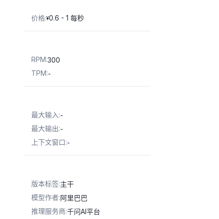
价格
:
0.6 - 1 每秒
¥
RPM
:
300
TPM
:
-
最大输入
:
-
最大输出
:
-
上下文窗口
:
-
版本标签
:
主干
模型作者
:
阿里巴巴
推理服务商
:
千问AI平台