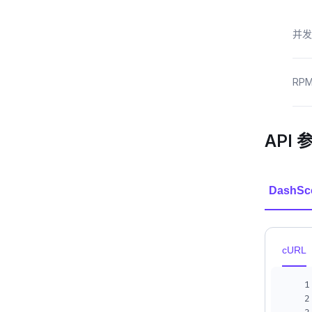
并发
RP
API 
DashSc
cURL
1
2