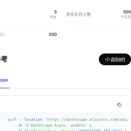
5
500
异步队列上限
并发
个任务
M
300
参考
调用API
ope
curl
--location
'https://dashscope.aliyuncs.com/api/
-H
'X-DashScope-Async: enable'
\