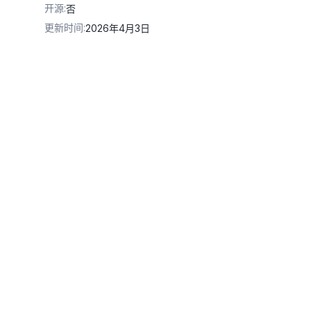
开源
:
否
更新时间
:
2026年4月3日
v1/services/aigc/video-generation/video-synthesis'
\