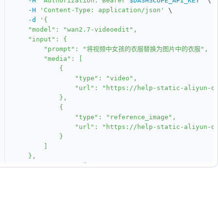
-H
"Authorization: Bearer 
$DASHSCOPE_API_KEY
"
\
-H
'Content-Type: application/json'
\
-d
'{

    "model": "wan2.7-videoedit",

    "input": {

        "prompt": "将视频中女孩的衣服替换为图片中的衣服",

        "media": [

            {

                "type": "video",

                "url": "https://help-static-aliyun-do
            },

            {

                "type": "reference_image",

                "url": "https://help-static-aliyun-do
            }

        ]

    },

    "parameters": {

        "resolution": "720P",

        "prompt_extend": true,

        "watermark": true

    }

}'