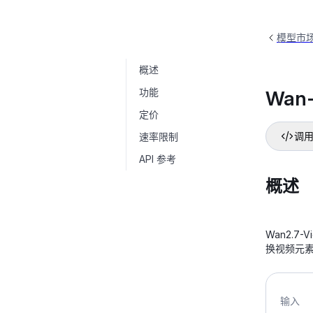
模型市
概述
Wan-VideoEdit
wan2.7-videoedit
功能
Wan-
定价
速率限制
调用
API 参考
概述
Wan2.
换视频元
输入