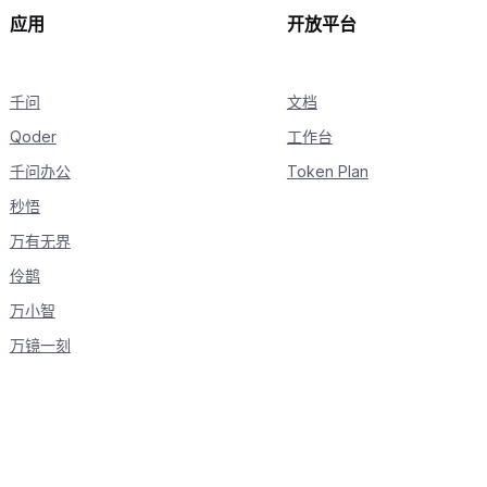
应用
开放平台
千问
文档
Qoder
工作台
千问办公
Token Plan
秒悟
万有无界
伶鹊
万小智
万镜一刻