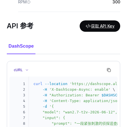
RPM
300
API 参考
获取 API Key
DashScope
cURL
1
curl
--location
'https://dashscope.aliyun
2
-H
'X-DashScope-Async: enable'
\
3
-H
"Authorization: Bearer 
$DASHSCOPE_
4
-H
'Content-Type: application/json'
\
5
-d
'{

6
    "model": "wan2.7-t2v-2026-06-12",

7
    "input": {

8
        "prompt": "一段紧张刺激的侦探