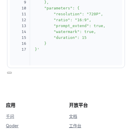
9
    },

10
    "parameters": {

11
        "resolution": "720P",

12
        "ratio": "16:9",

13
        "prompt_extend": true,

14
        "watermark": true,

15
        "duration": 15

16
    }

17
}'
应用
开放平台
千问
文档
Qoder
工作台