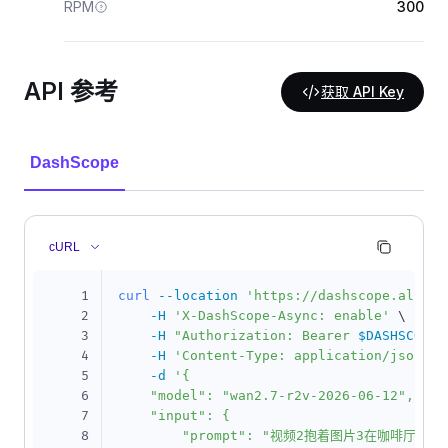
RPM
300
API 参考
获取 API Key
DashScope
cURL
1
curl
--location
'https://dashscope.aliyun
2
-H
'X-DashScope-Async: enable'
\
3
-H
"Authorization: Bearer 
$DASHSCOPE_
4
-H
'Content-Type: application/json'
\
5
-d
'{

6
    "model": "wan2.7-r2v-2026-06-12",

7
    "input": {

8
        "prompt": "视频2抱着图片3在咖啡