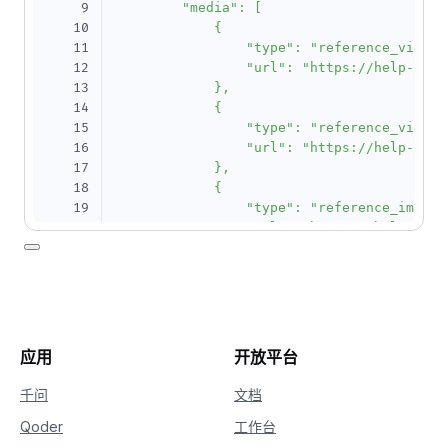
9
        "media": [

10
            {

11
                "type": "reference_video",
12
                "url": "https://help-stat
13
            },

14
            {

15
                "type": "reference_video",
16
                "url": "https://help-stat
17
            },

18
            {

19
                "type": "reference_image",
20
                "url": "https://help-stat
21
            }

22
        ]

23
    },

24
    "parameters": {

25
        "resolution": "720P",

26
        "duration": 10,

应用
开放平台
27
        "prompt_extend": false,

28
        "watermark": true

千问
文档
29
    }

Qoder
工作台
30
}'