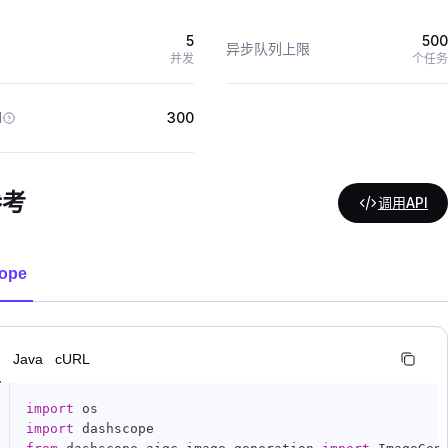
5
500
异步队列上限
并发
个任务
M
300
参考
调用API
ope
n
Java
cURL
import
import