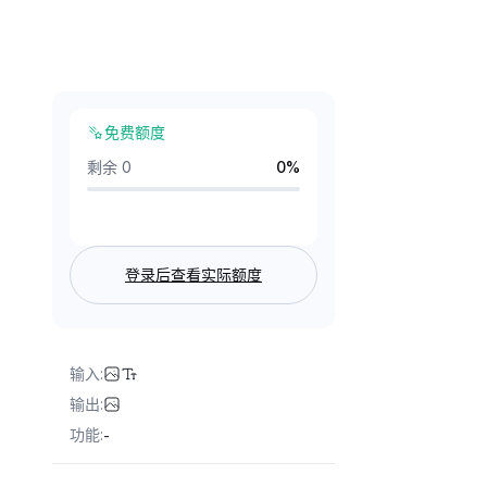
免费额度
剩余 0
0
%
登录后查看实际额度
输入
:
输出
:
功能
:
-