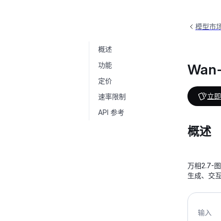
模型市
概述
Wan-Image
wan2.7-image
功能
Wan-
定价
立即
速率限制
API 参考
概述
万相2.7
生成、交
输入