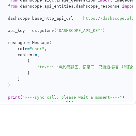
from
 dashscope
.
aigc
.
image_generation 
import
from
 dashscope
.
api_entities
.
dashscope_response 
impor
dashscope
.
base_http_api_url 
=
'https://dashscope.ali
api_key 
=
 os
.
getenv
(
"DASHSCOPE_API_KEY"
)
message 
=
 Message
(
    role
=
"user"
,
    content
=
[
{
"text"
:
"电影感组图，记录同一只流浪橘猫，特征必
}
]
)
print
(
"----sync call, please wait a moment----"
)
rsp 
=
 ImageGeneration
.
call
(
        model
=
'wan2.7-image'
,
        api_key
=
api_key
,
        messages
=
[
message
]
,
        enable_sequential
=
True
,
        n
=
4
,