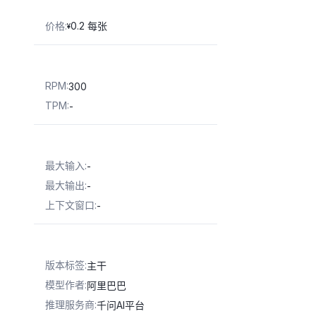
价格
:
0.2 每张
¥
RPM
:
300
TPM
:
-
最大输入
:
-
最大输出
:
-
上下文窗口
:
-
版本标签
:
主干
模型作者
:
阿里巴巴
推理服务商
:
千问AI平台