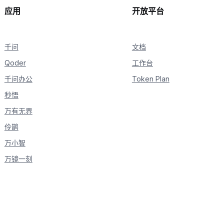
        size
=
"2K"
应用
开放平台
)
print
(
rsp
)
千问
文档
Qoder
工作台
千问办公
Token Plan
秒悟
万有无界
伶鹊
万小智
万镜一刻