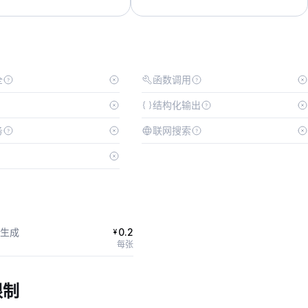
全
函数调用
结构化输出
务
联网搜索
生成
0.2
¥
每张
限制