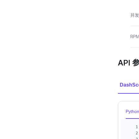
并发
RP
API 
DashSc
Pytho
1
2