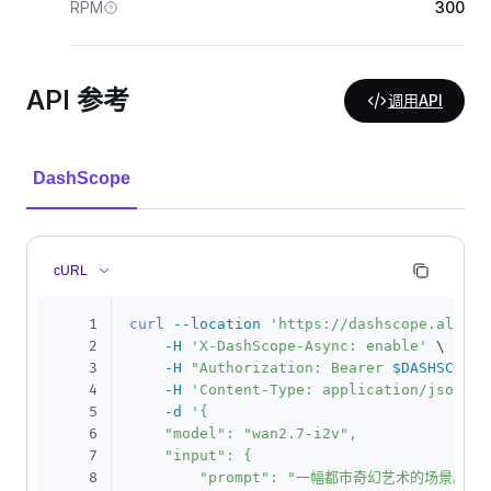
RPM
300
API 参考
调用API
DashScope
cURL
1
curl
--location
'https://dashscope.aliyun
2
-H
'X-DashScope-Async: enable'
\
3
-H
"Authorization: Bearer 
$DASHSCOPE_
4
-H
'Content-Type: application/json'
\
5
-d
'{

6
    "model": "wan2.7-i2v",

7
    "input": {

8
        "prompt": "一幅都市奇幻艺