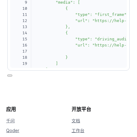
9
        "media": [

10
            {

11
                "type": "first_frame",

12
                "url": "https://help-stat
13
            },

14
            {

15
                "type": "driving_audio",

16
                "url": "https://help-stat
17
18
            }

19
        ]

20
    },

21
    "parameters": {

22
        "resolution": "720P",

23
        "duration": 10,

24
        "prompt_extend": true,

25
        "watermark": true

26
    }

应用
开放平台
27
}'
千问
文档
Qoder
工作台