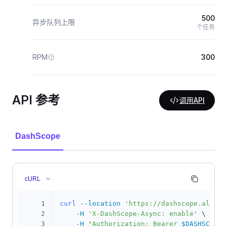
500
异步队列上限
个任务
RPM
300
API 参考
调用API
DashScope
cURL
1
curl
--location
'https://dashscope.aliyun
2
-H
'X-DashScope-Async: enable'
\
3
-H
"Authorization: Bearer 
$DASHSCOPE_