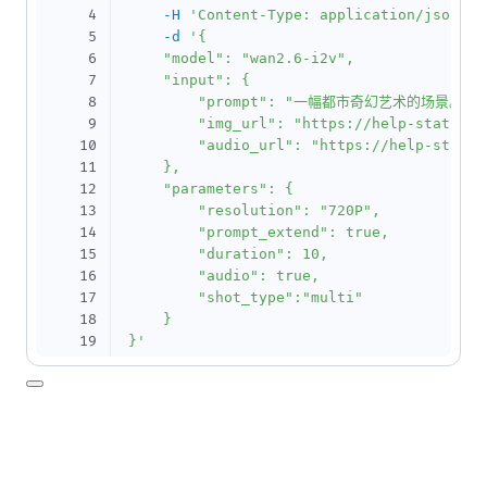
4
-H
'Content-Type: application/json'
\
5
-d
'{

6
    "model": "wan2.6-i2v",

7
    "input": {

8
        "prompt": "一幅都市奇幻艺
9
        "img_url": "https://help-static-a
10
        "audio_url": "https://help-static
11
    },

12
    "parameters": {

13
        "resolution": "720P",

14
        "prompt_extend": true,

15
        "duration": 10,

16
        "audio": true,

17
        "shot_type":"multi"

18
    }

19
}'
20
21
curl
--location
--request
 GET 
'https://da
22
--header
"Authorization: Bearer 
$DASHSCOP
23