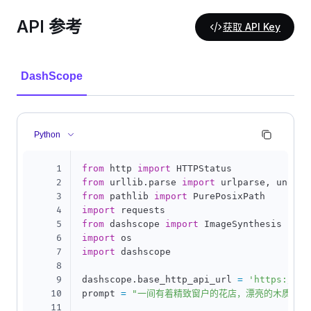
API 参考
获取 API Key
DashScope
Python
1
from
 http 
import
2
from
 urllib
.
parse 
import
 urlparse
,
3
from
 pathlib 
import
4
import
5
from
 dashscope 
import
6
import
7
import
 dashscope

8
9
dashscope
.
base_http_api_url 
=
'https://da
10
prompt 
=
"一间有着精致窗户的花店，漂亮的木质门，
11