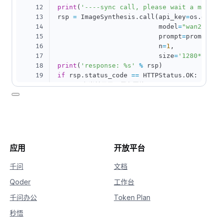
12
print
(
'----sync call, please wait a momen
13
rsp 
=
 ImageSynthesis
.
call
(
api_key
=
os
.
gete
14
                          model
=
"wan2.5-t
15
                          prompt
=
prompt
,
16
                          n
=
1
,
17
                          size
=
'1280*1280
18
print
(
'response: %s'
%
 rsp
)
19
if
 rsp
.
status_code 
==
 HTTPStatus
.
OK
:
20
# 在当前目录下保存图片
21
for
 result 
in
 rsp
.
output
.
results
:
22
        file_name 
=
 PurePosixPath
(
unquote
23
with
open
(
'./%s'
%
 file_name
,
'wb
24
            f
.
write
(
requests
.
get
(
result
.
u
25
else
:
26
print
(
'sync_call Failed, status_code:
应用
开放平台
27
(
rsp
.
status_code
,
 rsp
.
code
,
 rsp
千问
文档
Qoder
工作台
千问办公
Token Plan
秒悟