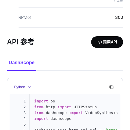
个任务
RPM
300
API 参考
调用API
DashScope
Python
1
import
2
from
 http 
import
3
from
 dashscope 
import
4
import
 dashscope

5