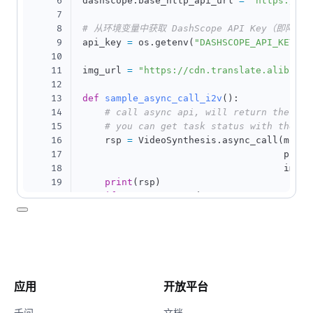
6
dashscope
.
base_http_api_url 
=
'https://da
7
8
# 从环境变量中获取 DashScope API Key（即阿里云
9
api_key 
=
 os
.
getenv
(
"DASHSCOPE_API_KEY"
)
10
11
img_url 
=
"https://cdn.translate.alibaba.
12
13
def
sample_async_call_i2v
(
)
:
14
# call async api, will return the tas
15
# you can get task status with the re
16
    rsp 
=
 VideoSynthesis
.
async_call
(
model
17
                                    promp
18
                                    img_u
19
print
(
rsp
)
20
if
 rsp
.
status_code 
==
 HTTPStatus
.
OK
:
21
print
(
"task_id: %s"
%
 rsp
.
output
.
22
else
:
23
print
(
'Failed, status_code: %s, c
24
(
rsp
.
status_code
,
 rsp
.
code
,
25
26
# get the task information include th
应用
开放平台
27
    status 
=
 VideoSynthesis
.
fetch
(
rsp
)
28
if
 status
.
status_code 
==
 HTTPStatus
.
O
千问
文档