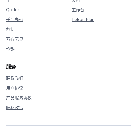
29
print
(
status
.
output
.
task_status
)
Qoder
工作台
30
else
:
31
print
(
'Failed, status_code: %s, c
千问办公
Token Plan
32
(
status
.
status_code
,
 status
33
秒悟
34
# wait the task complete, will call f
万有无界
35
    rsp 
=
 VideoSynthesis
.
wait
(
rsp
)
36
print
(
rsp
)
伶鹊
37
if
 rsp
.
status_code 
==
 HTTPStatus
.
OK
:
38
print
(
rsp
.
output
.
video_url
)
39
else
:
服务
40
print
(
'Failed, status_code: %s, c
41
(
rsp
.
status_code
,
 rsp
.
code
,
联系我们
42
用户协议
43
44
if
 __name__ 
==
'__main__'
:
产品服务协议
45
    sample_async_call_i2v
(
)
隐私政策