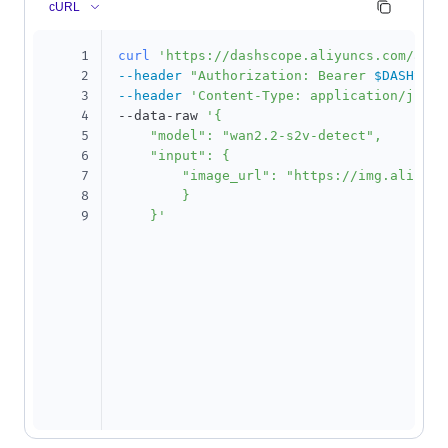
cURL
1
curl
'https://dashscope.aliyuncs.com/api/
2
--header
"Authorization: Bearer 
$DASHSCOP
3
--header
'Content-Type: application/json'
4
--data-raw 
'{

5
    "model": "wan2.2-s2v-detect",

6
    "input": {

7
        "image_url": "https://img.alicdn.
8
        }

9
    }'