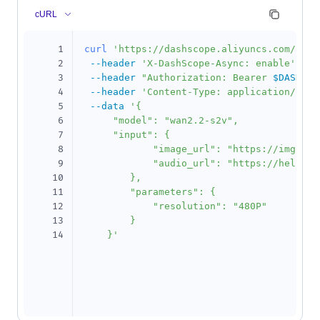
cURL
1
curl
'https://dashscope.aliyuncs.com/api/
2
--header
'X-DashScope-Async: enable'
\
3
--header
"Authorization: Bearer 
$DASHSCO
4
--header
'Content-Type: application/json
5
--data
'{

6
     "model": "wan2.2-s2v",

7
     "input": {

8
            "image_url": "https://img.ali
9
            "audio_url": "https://help-st
10
        },

11
        "parameters": {

12
            "resolution": "480P"

13
        }

14
    }'