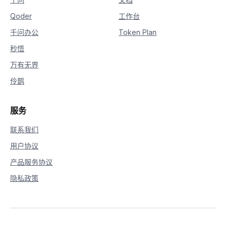
29
Qoder
工作台
30
if
 __name__ 
==
'__main__'
:
31
    sample_sync_call_kf2v
(
)
千问办公
Token Plan
秒悟
万有无界
伶鹊
服务
联系我们
用户协议
产品服务协议
隐私政策