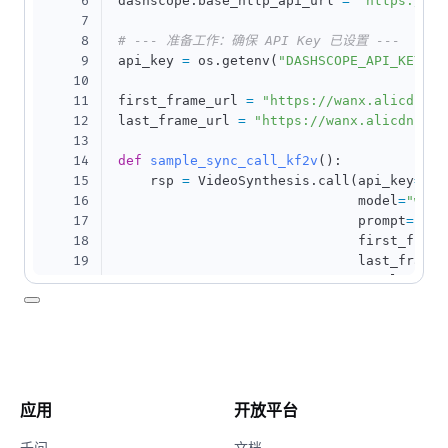
6
dashscope
.
base_http_api_url 
=
'https://da
7
8
# --- 准备工作：确保 API Key 已设置 ---
9
api_key 
=
 os
.
getenv
(
"DASHSCOPE_API_KEY"
)
10
11
first_frame_url 
=
"https://wanx.alicdn.co
12
last_frame_url 
=
"https://wanx.alicdn.com
13
14
def
sample_sync_call_kf2v
(
)
:
15
    rsp 
=
 VideoSynthesis
.
call
(
api_key
=
api
16
                              model
=
"wan2
17
                              prompt
=
"写
18
                              first_frame
19
                              last_frame_
20
                              resolution
=
21
                              prompt_exte
22
print
(
rsp
)
23
if
 rsp
.
status_code 
==
 HTTPStatus
.
OK
:
24
print
(
rsp
.
output
.
video_url
)
25
else
:
26
print
(
'Failed, status_code: %s, c
应用
开放平台
27
(
rsp
.
status_code
,
 rsp
.
code
,
28
千问
文档