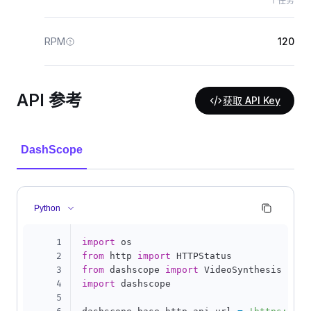
个任务
RPM
120
API 参考
获取 API Key
DashScope
Python
1
import
2
from
 http 
import
3
from
 dashscope 
import
4
import
 dashscope

5