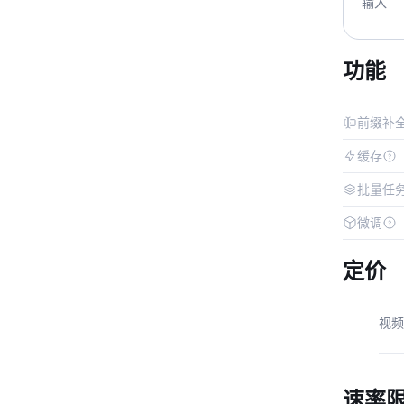
输入
功能
前缀补
缓存
批量任
微调
定价
视频
速率