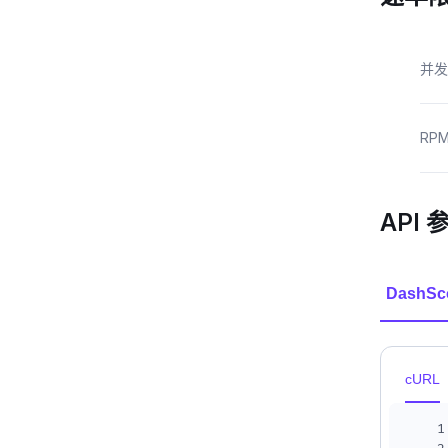
并发
RP
API 
DashSc
cURL
1