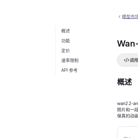
模型市
概述
Wan-I2V
wan2.2-animate-move
功能
Wan-
定价
速率限制
调用
API 参考
概述
wan2.2
照片和一
保真的动