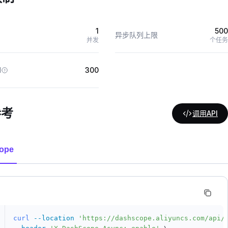
1
500
异步队列上限
并发
个任务
M
300
参考
调用API
ope
curl
--location
'https://dashscope.aliyuncs.com/api/