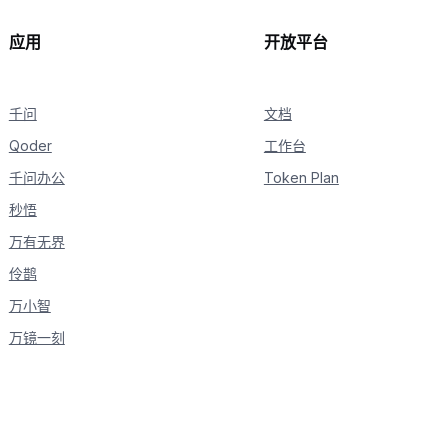
应用
开放平台
千问
文档
Qoder
工作台
千问办公
Token Plan
秒悟
万有无界
伶鹊
万小智
万镜一刻