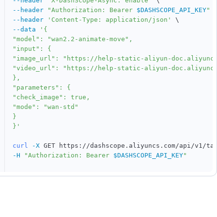
--header
'X-DashScope-Async: enable'
\
--header
"Authorization: Bearer 
$DASHSCOPE_API_KEY
"
--header
'Content-Type: application/json'
\
--data
'{

"model": "wan2.2-animate-move",

"input": {

"image_url": "https://help-static-aliyun-doc.aliyuncs
"video_url": "https://help-static-aliyun-doc.aliyuncs
},

"parameters": {

"check_image": true,

"mode": "wan-std"

}

}'
curl
-X
 GET https://dashscope.aliyuncs.com/api/v1/ta
-H
"Authorization: Bearer 
$DASHSCOPE_API_KEY
"