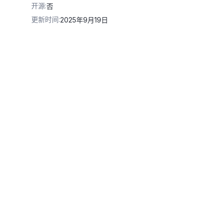
开源
:
否
更新时间
:
2025年9月19日
v1/services/aigc/image2video/video-synthesis/'
\