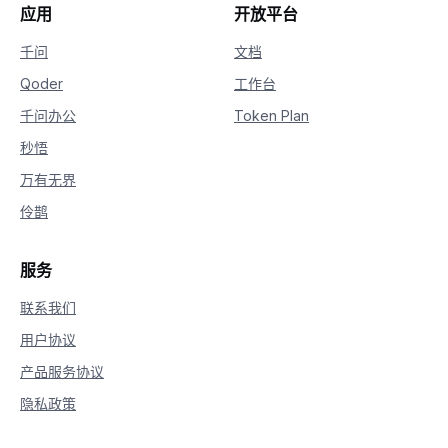
26
print
(
'Failed, status_code: %s, c
应用
开放平台
27
(
rsp
.
status_code
,
 rsp
.
code
,
28
千问
文档
29
Qoder
工作台
30
if
 __name__ 
==
'__main__'
:
31
    sample_sync_call_t2v
(
)
千问办公
Token Plan
秒悟
万有无界
伶鹊
服务
联系我们
用户协议
产品服务协议
隐私政策