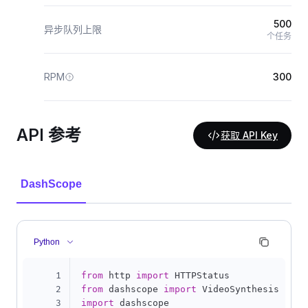
500
异步队列上限
个任务
RPM
300
API 参考
获取 API Key
DashScope
Python
1
from
 http 
import
2
from
 dashscope 
import
3
import