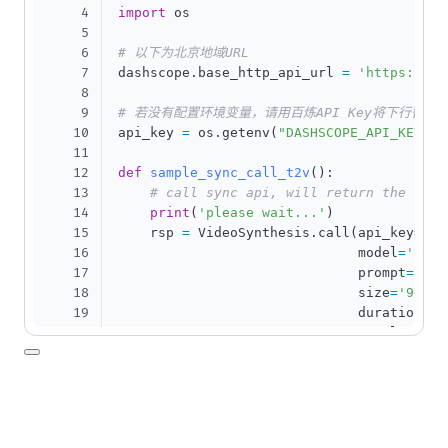
4
import
 os

5
6
# 以下为北京地域URL
7
dashscope
.
base_http_api_url 
=
'https://da
8
9
# 若没有配置环境变量，请用百炼API Key将下行替换为：ap
10
api_key 
=
 os
.
getenv
(
"DASHSCOPE_API_KEY"
)
11
12
def
sample_sync_call_t2v
(
)
:
13
# call sync api, will return the resu
14
print
(
'please wait...'
)
15
    rsp 
=
 VideoSynthesis
.
call
(
api_key
=
api
16
                              model
=
'vidu
17
                              prompt
=
'一
18
                              size
=
'960*5
19
                              duration
=
5
,
20
                              resolution
=
21
                              watermark
=
T
22
print
(
rsp
)
23
if
 rsp
.
status_code 
==
 HTTPStatus
.
OK
:
24
print
(
rsp
.
output
.
video_url
)
25
else
: