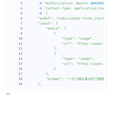
3
-H
"Authorization: Bearer 
$DASHSCOPE_
4
-H
'Content-Type: application/json'
\
5
-d
'{

6
    "model": "vidu/viduq3-turbo_start-end2
7
    "input": {

8
        "media": [

9
            {

10
                "type": "image",

11
                "url": "https://wanx.alic
12
            },

13
            {

14
                "type": "image",

15
                "url": "https://wanx.alic
16
            }

17
        ],

18
        "prompt": "一只小猫从窗台向下跳跃
19
    },

20
    "parameters": {

21
        "resolution": "540P",

22
        "duration": 5,

23
        "watermark": true

24
    }
