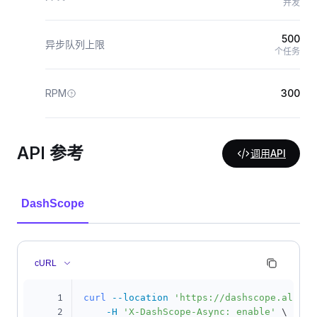
并发
500
异步队列上限
个任务
RPM
300
API 参考
调用API
DashScope
cURL
1
curl
--location
'https://dashscope.aliyun
2
-H
'X-DashScope-Async: enable'
\