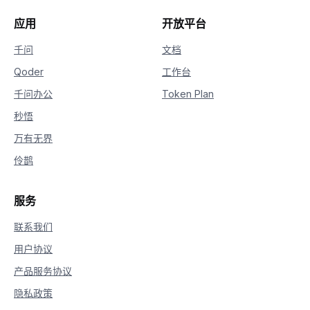
25
else
:
26
print
(
'Failed, status_code: %s, c
应用
开放平台
27
(
rsp
.
status_code
,
 rsp
.
code
,
28
千问
文档
29
Qoder
工作台
30
if
 __name__ 
==
'__main__'
:
31
    sample_sync_call_t2v
(
)
千问办公
Token Plan
秒悟
万有无界
伶鹊
服务
联系我们
用户协议
产品服务协议
隐私政策