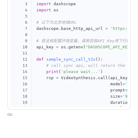
3
import
4
import
 os

5
6
# 以下为北京地域URL
7
dashscope
.
base_http_api_url 
=
'https://da
8
9
# 若没有配置环境变量，请用百炼API Key将下行替换为：ap
10
api_key 
=
 os
.
getenv
(
"DASHSCOPE_API_KEY"
)
11
12
def
sample_sync_call_t2v
(
)
:
13
# call sync api, will return the resu
14
print
(
'please wait...'
)
15
    rsp 
=
 VideoSynthesis
.
call
(
api_key
=
api
16
                              model
=
'vidu
17
                              prompt
=
'一
18
                              size
=
'960*5
19
                              duration
=
5
,
20
                              resolution
=
21
                              watermark
=
T
22
print
(
rsp
)
23
if
 rsp
.
status_code 
==
 HTTPStatus
.
OK
:
24
print
(
rsp
.
output
.
video_url
)