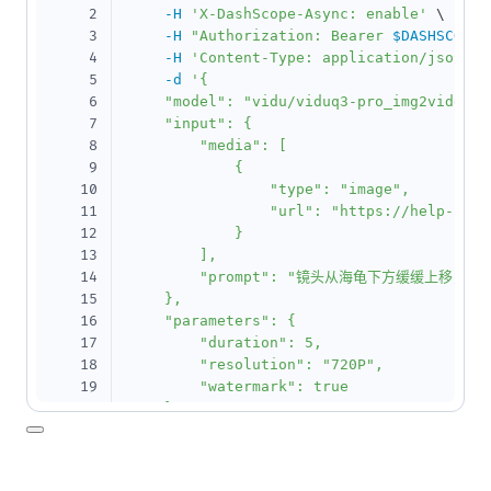
2
-H
'X-DashScope-Async: enable'
\
3
-H
"Authorization: Bearer 
$DASHSCOPE_
4
-H
'Content-Type: application/json'
\
5
-d
'{

6
    "model": "vidu/viduq3-pro_img2video",

7
    "input": {

8
        "media": [

9
            {

10
                "type": "image",

11
                "url": "https://help-stat
12
            }

13
        ],

14
        "prompt": "镜头从海龟下方缓缓上移
15
    },

16
    "parameters": {

17
        "duration": 5,

18
        "resolution": "720P",

19
        "watermark": true

20
    }

21
}'