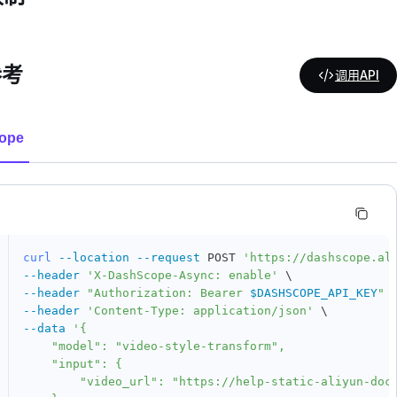
参考
调用API
ope
curl
--location
--request
 POST 
'https://dashscope.al
--header
'X-DashScope-Async: enable'
\
--header
"Authorization: Bearer 
$DASHSCOPE_API_KEY
"
--header
'Content-Type: application/json'
\
--data
'{

    "model": "video-style-transform",

    "input": {

        "video_url": "https://help-static-aliyun-doc.