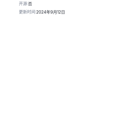
开源
:
否
更新时间
:
2024年9月12日
iyuncs.com/api/v1/services/aigc/video-generation/video-s
\
aliyuncs.com/file-manage-files/zh-CN/20250704/viwndw/%E5