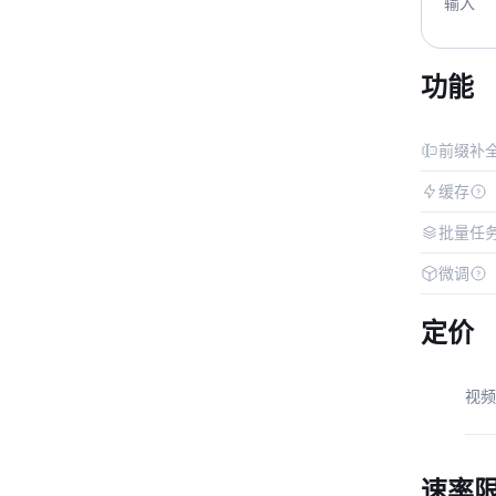
输入
功能
前缀补
缓存
批量任
微调
定价
视频
速率