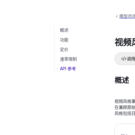
模型市
概述
视频风格重绘
video-style-transform
功能
视频
定价
速率限制
调用
API 参考
概述
视频风格
在兼顾原
风格包括