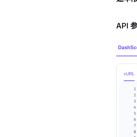
API 
DashSc
cURL
1
2
3
4
5
6
7
8