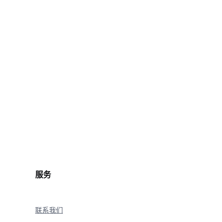
sks/
<
YOUR_TASK_ID
>
\
服务
联系我们