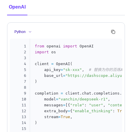
OpenAI
Python
1
from
 openai 
import
2
import
 os

3
4
client 
=
 OpenAI
(
5
    api_key
=
"sk-xxx"
,
# 替换为你的百炼API K
6
    base_url
=
"https://dashscope.aliyuncs.
7
)
8
9
completion 
=
 client
.
chat
.
completions
.
crea
10
    model
=
"vanchin/deepseek-r1"
,
11
    messages
=
[
{
"role"
:
"user"
,
"content"
:
12
    extra_body
=
{
"enable_thinking"
:
True
}
,
13
    stream
=
True
,
14
)
15