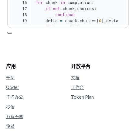
16
for
 chunk 
in
 completion
:
17
if
not
 chunk
.
choices
:
18
continue
19
    delta 
=
 chunk
.
choices
[
0
]
.
delta

20
if
hasattr
(
delta
,
"reasoning_content"
21
print
(
delta
.
reasoning_content
,
 en
22
if
hasattr
(
delta
,
"content"
)
and
 delt
23
print
(
delta
.
content
,
 end
=
""
,
 flus
应用
开放平台
千问
文档
Qoder
工作台
千问办公
Token Plan
秒悟
万有无界
伶鹊