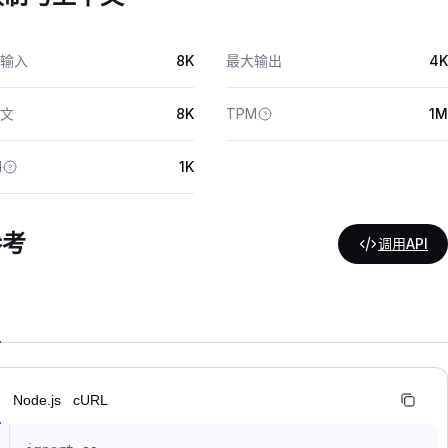
输入
8K
最大输出
4K
文
8K
TPM
1M
M
1K
参考
调用API
n
Node.js
cURL