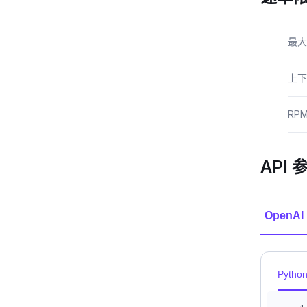
最大
上下
RP
API 
OpenAI
Pytho