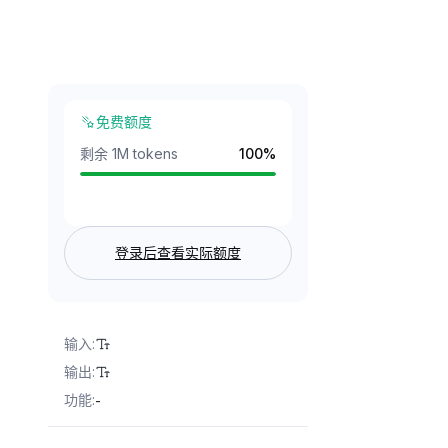
免费额度
剩余 1M tokens
100
%
登录后查看实际额度
输入
:
输出
:
功能
:
-