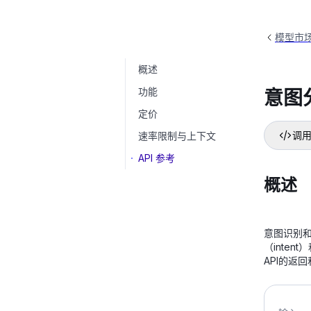
模型市
概述
意图分类模型
tongyi-intent-detect-v3
功能
意图
定价
速率限制与上下文
调用
API 参考
概述
意图识别和
（inte
API的返