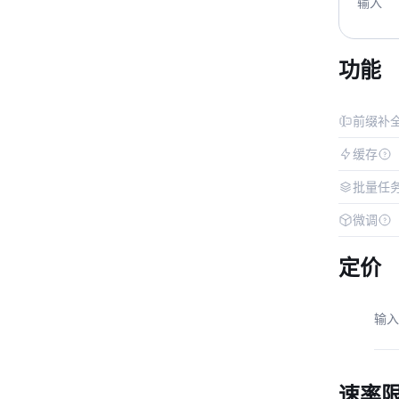
输入
功能
前缀补
缓存
批量任
微调
定价
输入
速率