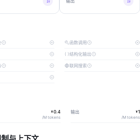
输出
全
函数调用
结构化输出
务
联网搜索
0.4
输出
1
¥
¥
/M tokens
/M tokens
限制与上下文