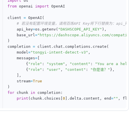
import
from
 openai 
import
 OpenAI

client 
=
 OpenAI
(
# 若没有配置环境变量，请用百炼API Key将下行替换为：api_key=
    api_key
=
os
.
getenv
(
"DASHSCOPE_API_KEY"
)
,
    base_url
=
"https://dashscope.aliyuncs.com/compati
)
completion 
=
 client
.
chat
.
completions
.
create
(
    model
=
"tongyi-intent-detect-v3"
,
    messages
=
[
{
"role"
:
"system"
,
"content"
:
"You are a hel
{
"role"
:
"user"
,
"content"
:
"你是谁？"
}
,
]
,
    stream
=
True
)
for
 chunk 
in
 completion
:
print
(
chunk
.
choices
[
0
]
.
delta
.
content
,
 end
=
""
,
 fl