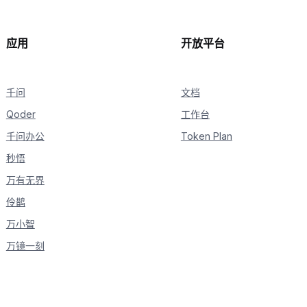
应用
开放平台
千问
文档
Qoder
工作台
千问办公
Token Plan
秒悟
万有无界
伶鹊
万小智
万镜一刻