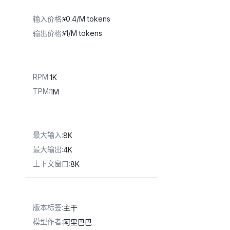
输入价格
:
0.4/M tokens
¥
输出价格
:
1/M tokens
¥
RPM
:
1K
TPM
:
1M
最大输入
:
8K
最大输出
:
4K
上下文窗口
:
8K
版本标签
:
主干
模型作者
:
阿里巴巴