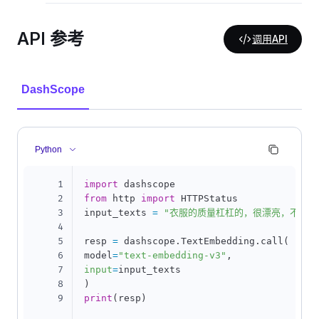
API 参考
调用API
DashScope
Python
1
import
2
from
 http 
import
 HTTPStatus

3
input_texts 
=
"衣服的质量杠杠的，很漂亮，不枉我
4
5
resp 
=
 dashscope
.
TextEmbedding
.
call
(
6
model
=
"text-embedding-v3"
,
7
input
=
8
)
9
print
(
resp
)