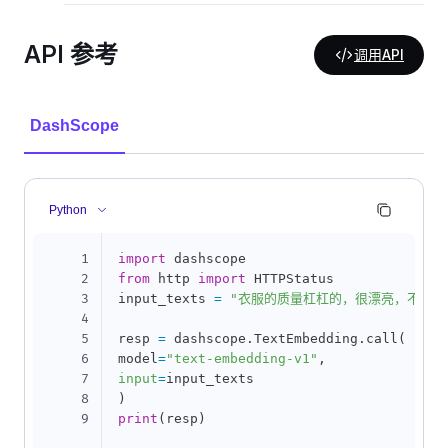
API 参考
调用API
DashScope
Python
1
import
2
from
 http 
import
 HTTPStatus

3
input_texts 
=
"衣服的质量杠杠的，很漂亮，不枉我
4
5
resp 
=
 dashscope
.
TextEmbedding
.
call
(
6
model
=
"text-embedding-v1"
,
7
input
=
8
)
9
print
(
resp
)