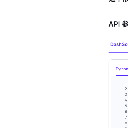
API 
DashSc
Pytho
1
2
3
4
5
6
7
8