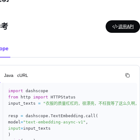
参考
调用API
ope
n
Java
cURL
import
from
 http 
import
 HTTPStatus

input_texts 
=
"衣服的质量杠杠的，很漂亮，不枉我等了这么久啊，
resp 
=
 dashscope
.
TextEmbedding
.
call
(
model
=
"text-embedding-async-v1"
,
input
=
)