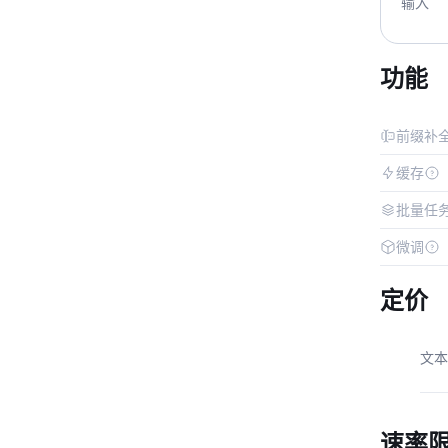
输入
功能
前缀补
缓存
批量任
微调
定价
文本
速率