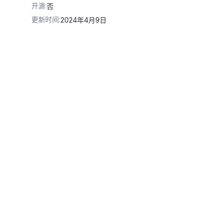
开源
:
否
更新时间
:
2024年4月9日
喜欢，以后还来这里买"