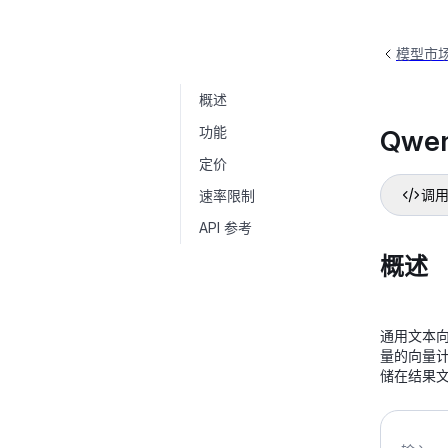
模型市
概述
Qwen-Embedding
text-embedding-asyn
功能
Qwe
定价
速率限制
调用
API 参考
概述
通用文本
量的向量
储在结果