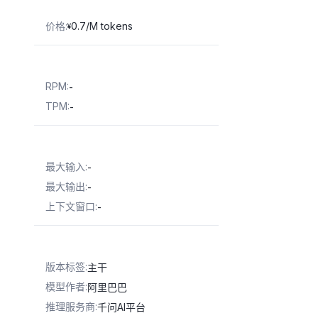
价格
:
0.7/M tokens
¥
RPM
:
-
TPM
:
-
最大输入
:
-
最大输出
:
-
上下文窗口
:
-
版本标签
:
主干
模型作者
:
阿里巴巴
推理服务商
:
千问AI平台