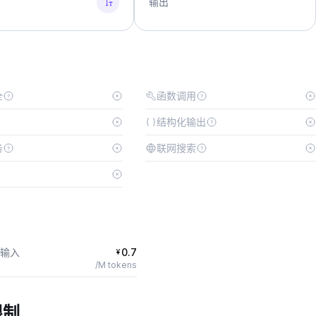
输出
全
函数调用
结构化输出
务
联网搜索
输入
0.7
¥
/M tokens
限制