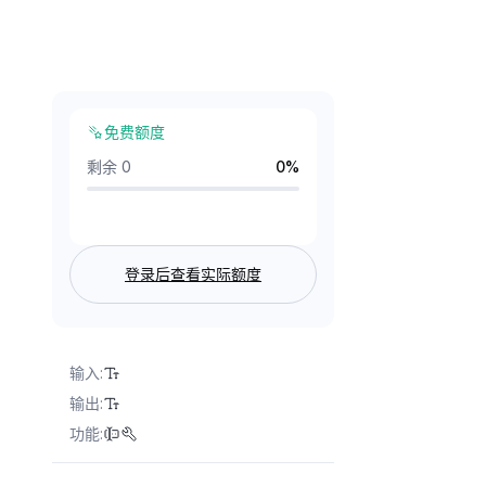
免费额度
剩余 0
0
%
登录后查看实际额度
输入
:
输出
:
功能
: