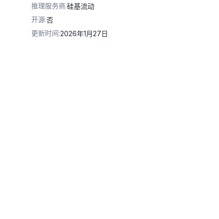
推理服务商
:
硅基流动
开源
:
否
更新时间
:
2026年1月27日