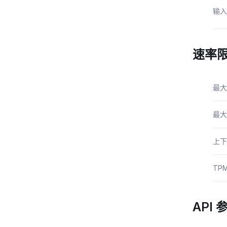
输入
速率
最大
最大
上下
TP
API 