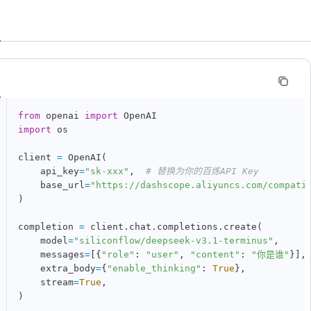
n
from
 openai 
import
import
 os

client 
=
 OpenAI
(
    api_key
=
"sk-xxx"
,
# 替换为你的百炼API Key
    base_url
=
"https://dashscope.aliyuncs.com/compati
)
completion 
=
 client
.
chat
.
completions
.
create
(
    model
=
"siliconflow/deepseek-v3.1-terminus"
,
    messages
=
[
{
"role"
:
"user"
,
"content"
:
"你是谁"
}
]
,
    extra_body
=
{
"enable_thinking"
:
True
}
,
    stream
=
True
,
)