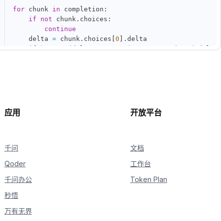
for
 chunk 
in
 completion
:
if
not
 chunk
.
choices
:
continue
    delta 
=
 chunk
.
choices
[
0
]
.
delta

if
hasattr
(
delta
,
"reasoning_content"
)
and
 delta
print
(
delta
.
reasoning_content
,
 end
=
""
,
 flush
if
hasattr
(
delta
,
"content"
)
and
 delta
.
content
:
print
(
delta
.
content
,
 end
=
""
,
 flush
=
True
)
应用
开放平台
千问
文档
Qoder
工作台
千问办公
Token Plan
秒悟
万有无界