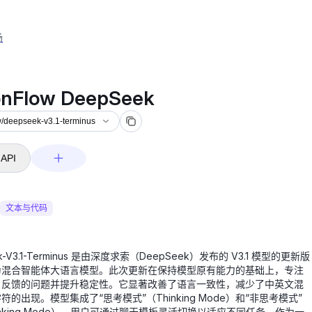
场
epseek-v3.1-terminus
conFlow DeepSeek
ow/deepseek-v3.1-terminus
API
文本与代码
k-V3.1-Terminus 是由深度求索（DeepSeek）发布的 V3.1 模型的更新版
为混合智能体大语言模型。此次更新在保持模型原有能力的基础上，专注
户反馈的问题并提升稳定性。它显著改善了语言一致性，减少了中英文混
符的出现。模型集成了“思考模式”（Thinking Mode）和“非思考模式”
thinking Mode），用户可通过聊天模板灵活切换以适应不同任务。作为一