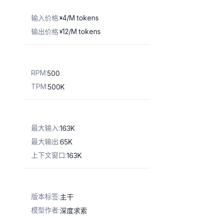
输入价格
:
4/M tokens
¥
输出价格
:
12/M tokens
¥
RPM
:
500
TPM
:
500K
最大输入
:
163K
最大输出
:
65K
上下文窗口
:
163K
版本标签
:
主干
模型作者
:
深度求索