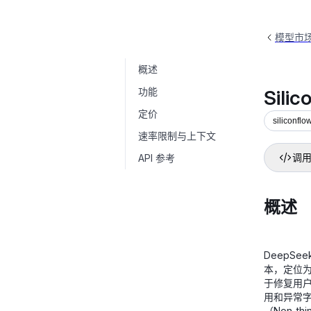
模型市
概述
SiliconFlow DeepSeek
siliconflow/de
功能
Sili
定价
siliconfl
速率限制与上下文
API 参考
调用
概述
DeepSee
本，定位
于修复用
用和异常字
（Non-