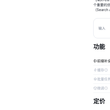
个重要的优化
（Sear
输入
功能
前缀补
缓存
批量任
微调
定价