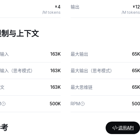
4
输出
12
¥
¥
/M tokens
/M tokens
限制与上下文
输入
163K
最大输出
65K
输入（思考模式）
163K
最大输出（思考模式）
65K
文
163K
最大思维链
65K
M
500K
RPM
500
参考
调用API