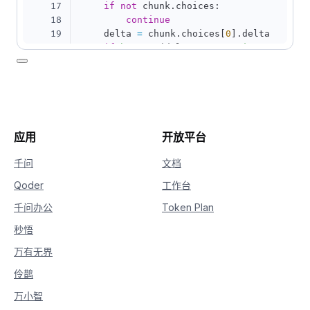
17
if
not
 chunk
.
choices
:
18
continue
19
    delta 
=
 chunk
.
choices
[
0
]
.
delta

20
if
hasattr
(
delta
,
"reasoning_content"
21
print
(
delta
.
reasoning_content
,
 en
22
if
hasattr
(
delta
,
"content"
)
and
 delt
23
print
(
delta
.
content
,
 end
=
""
,
 flus
应用
开放平台
千问
文档
Qoder
工作台
千问办公
Token Plan
秒悟
万有无界
伶鹊
万小智