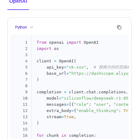
OpenAI
Python
1
from
 openai 
import
2
import
 os

3
4
client 
=
 OpenAI
(
5
    api_key
=
"sk-xxx"
,
# 替换为你的百炼API K
6
    base_url
=
"https://dashscope.aliyuncs.
7
)
8
9
completion 
=
 client
.
chat
.
completions
.
crea
10
    model
=
"siliconflow/deepseek-r1-0528"
,
11
    messages
=
[
{
"role"
:
"user"
,
"content"
:
12
    extra_body
=
{
"enable_thinking"
:
True
}
,
13
    stream
=
True
,
14
)
15
16
for
 chunk 
in
 completion
: