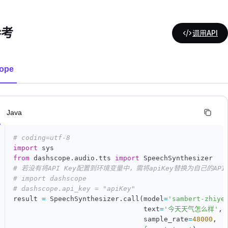
参考
调用API
ope
n
Java
# coding=utf-8
import
from
 dashscope
.
audio
.
tts 
import
# 若没有将API Key配置到环境变量中，需将apiKey替换为自己的API 
# import dashscope
# dashscope.api_key = "apiKey"
result 
=
 SpeechSynthesizer
.
call
(
model
=
'sambert-zhiye
                                text
=
'今天天气怎么样'
,
                                sample_rate
=
48000
,