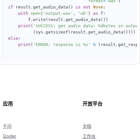
format
=
'wav'
)
if
 result
.
get_audio_data
(
)
is
not
None
:
with
open
(
'output.wav'
,
'wb'
)
as
 f
:
        f
.
write
(
result
.
get_audio_data
(
)
)
print
(
'SUCCESS: get audio data: %dbytes in outpu
(
sys
.
getsizeof
(
result
.
get_audio_data
(
)
)
)
)
else
:
print
(
'ERROR: response is %s'
%
(
result
.
get_resp
应用
开放平台
千问
文档
Qoder
工作台