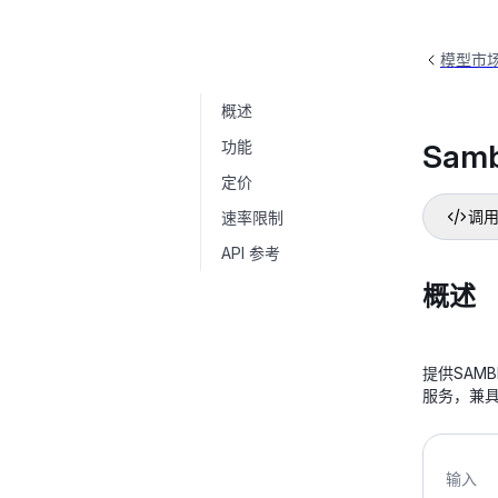
模型市
概述
Sambert语音合成
sambert-zhiye-v1
功能
Sam
定价
速率限制
调用
API 参考
概述
提供SAM
服务，兼
输入