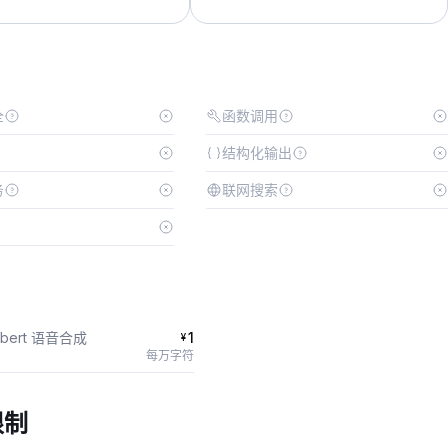
全
函数调用
结构化输出
务
联网搜索
mbert 语音合成
1
¥
每万字符
限制