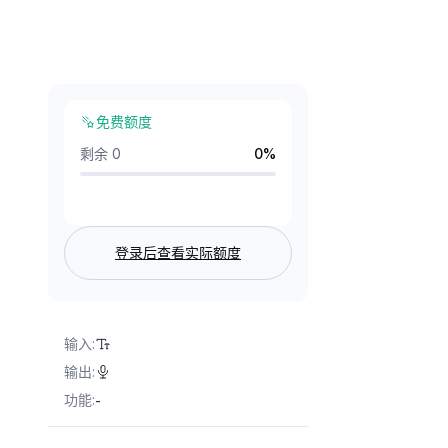
免费额度
剩余 0
0
%
登录后查看实际额度
输入
:
输出
:
功能
:
-