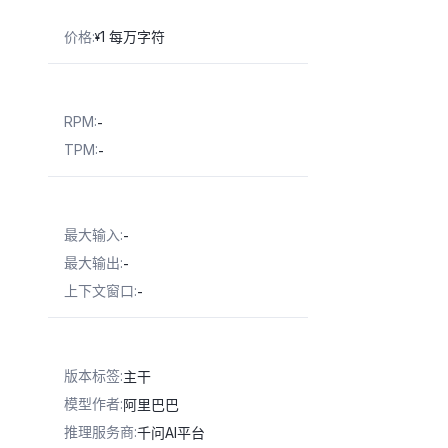
价格
:
1 每万字符
¥
RPM
:
-
TPM
:
-
最大输入
:
-
最大输出
:
-
上下文窗口
:
-
版本标签
:
主干
模型作者
:
阿里巴巴
推理服务商
:
千问AI平台