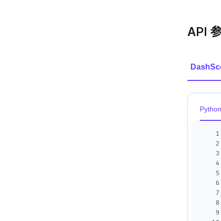
API 
DashSc
Pytho
1
2
3
4
5
6
7
8
9