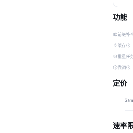
功能
前缀补
缓存
批量任
微调
定价
Sa
速率